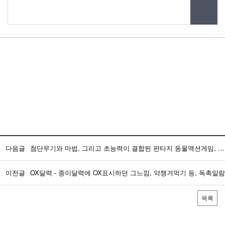
다음글
첨단무기와 마법, 그리고 초능력이 결합된 판타지 동물액션게임, X-WOLF [2]
이전글
OX달력 - 종이달력에 OX표시하던 그느낌, 약챙겨먹기 등, 독촉알람
목록