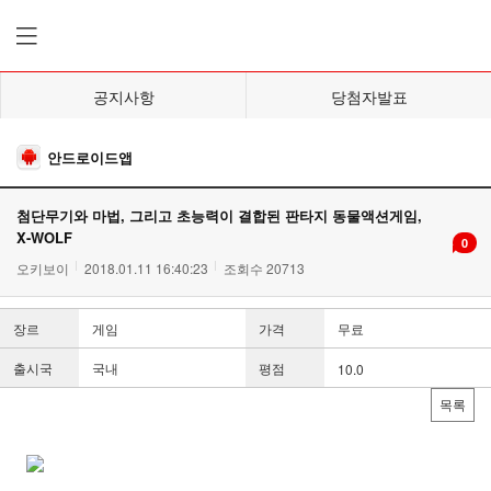
공지사항
당첨자발표
안드로이드앱
첨단무기와 마법, 그리고 초능력이 결합된 판타지 동물액션게임,
X-WOLF
0
오키보이
2018.01.11 16:40:23
조회수 20713
장르
게임
가격
무료
출시국
국내
평점
10.0
목록