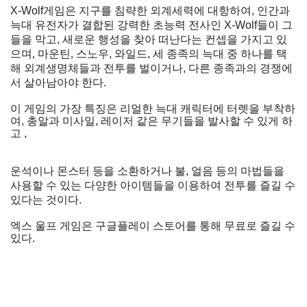
X-Wolf
게임은
지구를
침략한
외계세력에
대항하여
,
인간과
늑대
유전자가
결합된
강력한
초능력
전사인
X-Wolf
들이
그
들을
막고
,
새로운
행성을
찾아
떠난다는
컨셉을
가지고
있
으며,
마운틴,
스노우
,
와일드
,
세
종족의
늑대
중
하나를
택
해
외계생명체들과
전투를
벌이거나
,
다른
종족과의
경쟁에
서
살아남아야
한다
.
이
게임의
가장
특징은
리얼한
늑대
캐릭터에
터렛을
부착하
여
,
총알과
미사일
,
레이저
같은
무기들을
발사할
수
있게
하
고 ,
운석이나
몬스터
등을
소환하거나
불
,
얼음
등의
마법들을
사용할
수
있는
다양한
아이템들을
이용하여
전투를
즐길
수
있다는
것이다
.
엑스
울프
게임은
구글플레이
스토어를
통해
무료로
즐길
수
있다.