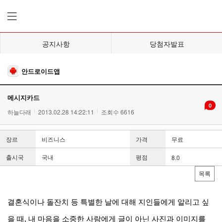
공지사항
당첨자발표
안드로이드앱
메시지카드
0
하늘다래
2013.02.28 14:22:11
조회수 6616
장르
비즈니스
가격
무료
출시국
국내
평점
8.0
목록
결혼식이나 돌잔치 등 특별한 날에 대해 지인들에게 알리고 싶
을 때, 내 마음을 소중한 사람에게 글이 아닌 사진과 이미지를