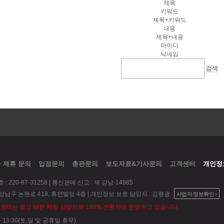
제목
키워드
제목+키워드
내용
제목+내용
아이디
닉네임
 제휴 문의
입점문의
총판문의
보도자료&기사문의
고객센터
개인정
 220-87-31258 | 통신판매 신고 : 제 강남-14985
 강남구 논현로 418, 휴먼빌딩 4층 | 개인정보 보호 담당자 : 김형광
사업자 정보확인
센터는 쉽고 빠른 채팅 상담으로 100% 전환하여 운영하고 있습니다.
 ~ 13:30(토,일 및 공휴일 휴무)