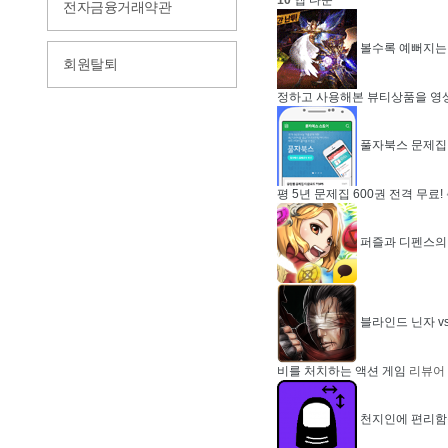
1
0
앱 다운
전자금융거래약관
볼수록 예뻐지는
회원탈퇴
정하고 사용해본 뷰티상품을 영상
풀자북스 문제집 
평 5년 문제집 600권 전격 무료!
퍼즐과 디펜스의 만
블라인드 닌자 v
비를 처치하는 액션 게임
리뷰어
천지인에 편리함