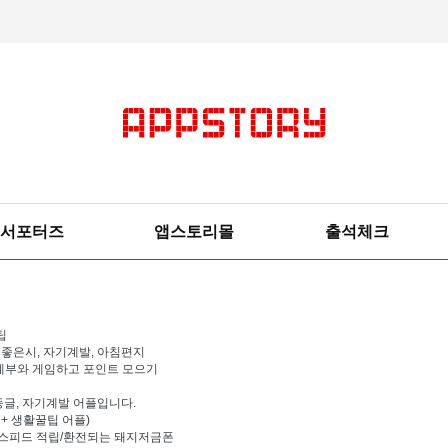
서포터즈
앱스토리몰
출석체크
팁
, 좋은시, 자기계발, 아침편지
I가계부와 게임하고 포인트 모으기
감동글, 자기계발 어플입니다.
+ 생활꿀팁 어플)
초스피드 적립/환전되는 돼지저금폰