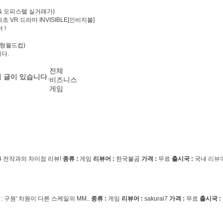
 & 오피스텔 실거래가)
 VR 드라마 INVISIBLE[인비지블]
 !
이상형월드컵)
다.
전체
 글이 있습니다.
비즈니스
게임
 전작과의 차이점 리뷰!
종류 :
게임
리뷰어 :
한국불곰
가격 :
무료
출시국 :
국내
리뷰
 : 구원' 차원이 다른 스케일의 MM..
종류 :
게임
리뷰어 :
sakurai7
가격 :
무료
출시국 :