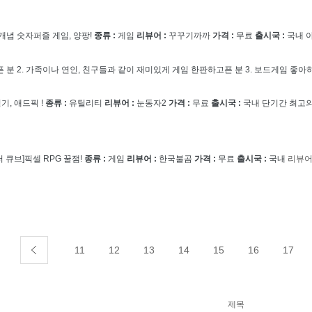
개념 숫자퍼즐 게임, 양팡!
종류 :
게임
리뷰어 :
꾸꾸기까까
가격 :
무료
출시국 :
국내
분 2. 가족이나 연인, 친구들과 같이 재미있게 게임 한판하고픈 분 3. 보드게임 좋아하
기, 애드픽 !
종류 :
유틸리티
리뷰어 :
눈동자2
가격 :
무료
출시국 :
국내
단기간 최고의
 큐브]픽셀 RPG 꿀잼!
종류 :
게임
리뷰어 :
한국불곰
가격 :
무료
출시국 :
국내
리뷰어
11
12
13
14
15
16
17
제목