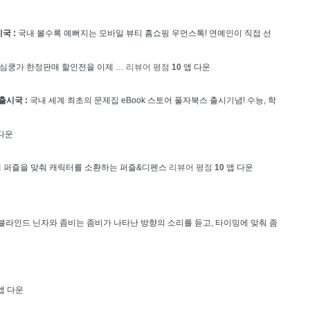
국 :
국내
볼수록 예뻐지는 모바일 뷰티 홈쇼핑 우먼스톡! 연예인이 직접 선
 심쿵가 한정판매 할인전을 이제 …
리뷰어 평점
1
0
앱 다운
출시국 :
국내
세계 최초의 문제집 eBook 스토어 풀자북스 출시기념! 수능, 학
다운
내
퍼즐을 맞춰 캐릭터를 소환하는 퍼즐&디펜스
리뷰어 평점
1
0
앱 다운
블라인드 닌자와 좀비는 좀비가 나타난 방향의 소리를 듣고, 타이밍에 맞춰 좀
앱 다운