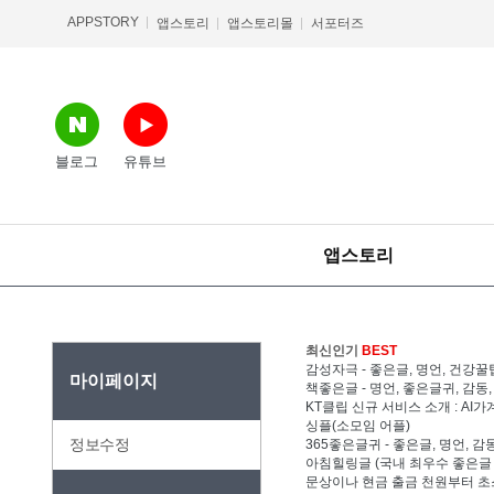
APPSTORY
앱스토리
앱스토리몰
서포터즈
블로그
유튜브
앱스토리
최신인기
BEST
감성자극 - 좋은글, 명언, 건강꿀
마이페이지
책좋은글 - 명언, 좋은글귀, 감동
KT클립 신규 서비스 소개 : A
싱플(소모임 어플)
정보수정
365좋은글귀 - 좋은글, 명언, 
아침힐링글 (국내 최우수 좋은글 
문상이나 현금 출금 천원부터 