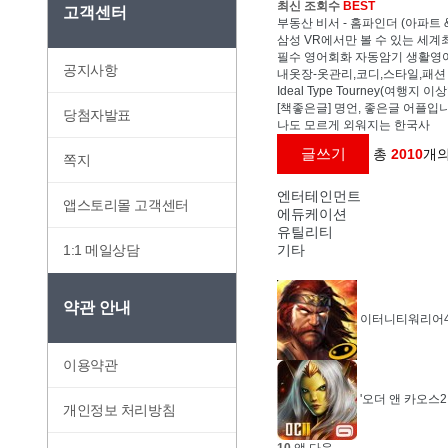
최신 조회수
BEST
고객센터
부동산 비서 - 홈파인더 (아파트
삼성 VR에서만 볼 수 있는 세계최초
필수 영어회화 자동암기 생활영어
공지사항
내옷장-옷관리,코디,스타일,패션
Ideal Type Tourney(여행지 
[책좋은글] 명언, 좋은글 어플입니
당첨자발표
나도 모르게 외워지는 한국사
글쓰기
총
2010
개의
쪽지
엔터테인먼트
앱스토리몰 고객센터
에듀케이션
유틸리티
1:1 메일상담
기타
약관 안내
이터니티워리어4
이용약관
'오더 앤 카오스2
개인정보 처리방침