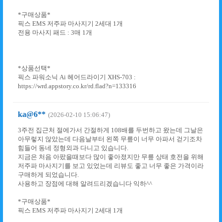
*구매상품*
픽스 EMS 저주파 마사지기 2세대 1개
전용 마사지 패드 : 3매 1개
*상품선택*
픽스 파워소닉 Ai 헤어드라이기 XHS-703 :
https://wrd.appstory.co.kr/rd.flad?n=133316
ka@6**
(2026-02-10 15:06:47)
3주전 집근처 절에가서 간절하게 108배를 두번하고 왔는데 그날은
아무렇지 않았는데 다음날부터 왼쪽 무릎이 너무 아파서 걷기조차
힘들어 동네 정형외과 다니고 있습니다.
지금은 처음 아팠을때보다 많이 좋아졌지만 무릎 상태 호전을 위해
저주파 마사지기를 보고 있었는데 리뷰도 좋고 너무 좋은 가격이라
구매하게 되었습니다.
사용하고 장점에 대해 알려드리겠습니다 익하^^
*구매상품*
픽스 EMS 저주파 마사지기 2세대 1개