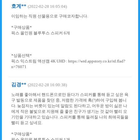
호계**
(2022-02-28 16:05:04)
이임하는 직원 선물용으로 구매코자합니다.
*구매상품*
픽스 올인원 블루투스 스피커 6개
*상품선택*
픽스 익스트림 액션캠 4K UHD : https://wrd.appstory.co.kr/rd.flad?
n=76071
김경**
(2022-02-28 16:00:38)
노래를 좋아해서 핸드폰으로만 듣다가 스피커를 통해 듣고 싶은 욕
구 발동으로 제품을 찾던 중, 저렴한 가격에 혹(?)하여 구입해 봅니
다. 늦잠자는 버릇이 있는데 알람도 된다하고, 어두운 방이 싫은 나
에게 작은 불빛으로 지원해 줄 좋은 친구가 생기는 것 같아 빨리 오
기만을 기대하고 있습니다. 스피커를 통해 들려질 나의 최애곡들을
빨리 듣고 싶네요.
*구매상품*
픽스 올인원 블루투스 스피커 1개