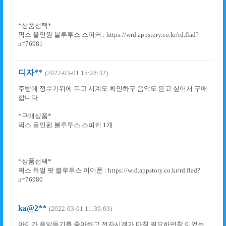
*상품선택*
픽스 올인원 블루투스 스피커 : https://wrd.appstory.co.kr/rd.flad?
n=76981
디자**
(2022-03-01 15:28:32)
주방에 정수기위에 두고 시계도 확인하구 음악도 듣고 싶어서 구매
합니다
*구매상품*
픽스 올인원 블루투스 스피커 1개
*상품선택*
픽스 듀얼 팟 블루투스 이어폰 : https://wrd.appstory.co.kr/rd.flad?
n=76980
ka@2**
(2022-03-01 11:39:03)
아이가 음악듣기를 좋아하고 전자시계가 마침 필요하던참,이었는