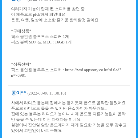
여러가지 기능이 탑재 된 스피커를 찾던 중
이 제품으로 pick하게 되었네요
운동, 여행, 일상에 소소한 즐거움 함께할것 같아요
*구매상품*
픽스 올인원 블루투스 스피커 1개
픽스 블랙 SD카드 MLC : 16GB 1개
*상품선택*
픽스 올인원 블루투스 스피커 : https://wrd.appstory.co.kr/rd.flad?
n=76981
콩이**
(2022-03-06 13:38:16)
차에서 라디오 듣는데 집에서는 듣지못해 폰으로 음악만 들었어요
폰으로 라디오도 들을 수 있지만 음질차이가 아무래도..
집에 있는 블투는 라디오기능이나 시계 온도등 다른기능없이 음악
만 들을 수 있는데 이건 다재다능 이네요
설겆이나 집안일 알람 온도계까지 제게 필요한 기능을 모두 갖추고
있어서 고민없이 바로 구매요