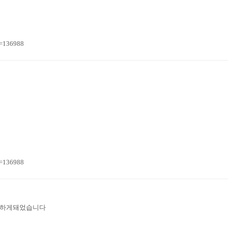
n=136988
n=136988
구매하게돼었습니다