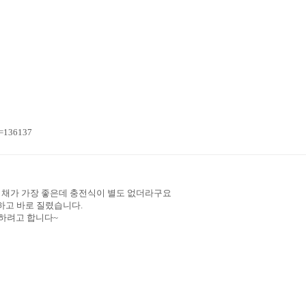
n=136137
리채가 가장 좋은데 충전식이 별도 없더라구요
하고 바로 질렸습니다.
하려고 합니다~