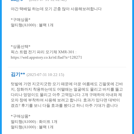
야간 택배일 하는데 모기 곤충 많아 사용해보려합니다
*구매상품*
멀티형(A1000) : 블랙 1개
*상품선택*
픽스 트랩 전기 파리 모기채 XMR-301 :
https://wrd.appstory.co.kr/rd.flad?n=128271
김기**
(2025-07-31 10:22:15)
텃밭에 가면 지긋지긋한 모기 때문에 더운 여름에도 긴팔옷에 긴바
지, 장화까지 착용하는데도 어떨때는 얼굴에도 물리고 바지를 뚫고
다리나 엉덩이도 물리고 아주 고역입니다. 2개 구매하여 아내와 제
모자 창에 부착하여 사용해 보려고 합니다. 효과가 있다면 대박이
겠죠? 후기를 보니 다들 효과를 봤다고 하니 아주 기대가 큽니다
*구매상품*
멀티형(A1000) : 화이트 1개
멀티형(A1000) : 블랙 1개