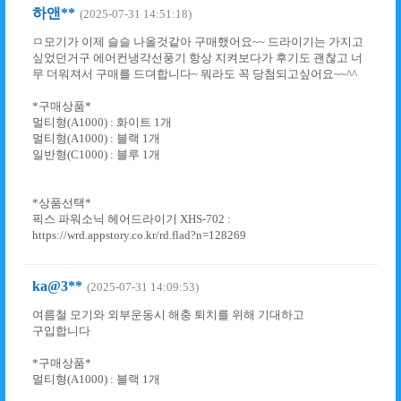
하앤**
(2025-07-31 14:51:18)
ㅁ모기가 이제 슬슬 나올것같아 구매했어요~~ 드라이기는 가지고
싶었던거구 에어컨냉각선풍기 항상 지켜보다가 후기도 괜찮고 너
무 더워져서 구매를 드뎌합니다~ 뭐라도 꼭 당첨되고싶어요~~^^
*구매상품*
멀티형(A1000) : 화이트 1개
멀티형(A1000) : 블랙 1개
일반형(C1000) : 블루 1개
*상품선택*
픽스 파워소닉 헤어드라이기 XHS-702 :
https://wrd.appstory.co.kr/rd.flad?n=128269
ka@3**
(2025-07-31 14:09:53)
여름철 모기와 외부운동시 해충 퇴치를 위해 기대하고
구입합니다
*구매상품*
멀티형(A1000) : 블랙 1개