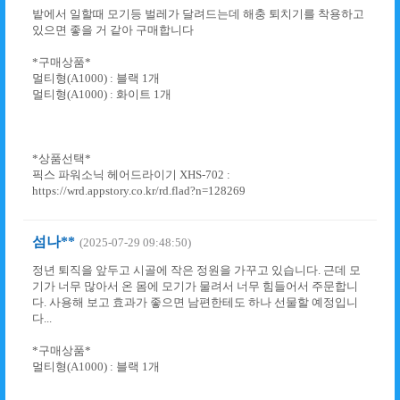
밭에서 일할때 모기등 벌레가 달려드는데 해충 퇴치기를 착용하고
있으면 좋을 거 같아 구매합니다
*구매상품*
멀티형(A1000) : 블랙 1개
멀티형(A1000) : 화이트 1개
*상품선택*
픽스 파워소닉 헤어드라이기 XHS-702 :
https://wrd.appstory.co.kr/rd.flad?n=128269
섬나**
(2025-07-29 09:48:50)
정년 퇴직을 앞두고 시골에 작은 정원을 가꾸고 있습니다. 근데 모
기가 너무 많아서 온 몸에 모기가 물려서 너무 힘들어서 주문합니
다. 사용해 보고 효과가 좋으면 남편한테도 하나 선물할 예정입니
다...
*구매상품*
멀티형(A1000) : 블랙 1개