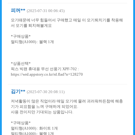
피꺼**
(2025-07-31 00:06:45)
모기때문에 너무 힘들어서 구매했고 매일 이 모기퇴치기를 착용해
서 모기를 퇴치해볼게요
*구매상품*
멀티형(A1000) : 블랙 1개
*상품선택*
픽스 빅팬 휴대용 무선 선풍기 XPF-702 :
https://wrd.appstory.co.kr/rd.flad?n=128270
김기**
(2025-07-30 20:08:11)
저녁활동이 많은 직업이라 매일 모기에 물려 괴러워하든참에 해충
기가 피요함을 느껴 구매하게 되었어요.
사용 전이지만 기대되는 상품입니다.
*구매상품*
멀티형(A1000) : 화이트 1개
멀티형(A1000) : 블랙 1개