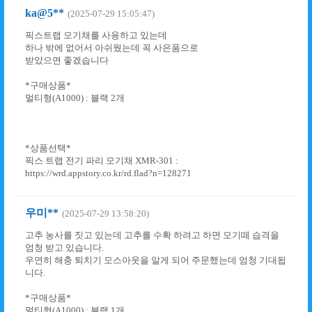
ka@5**
(2025-07-29 15:05:47)
픽스트랩 모기채를 사용하고 있는데
하나 밖에 없어서 아쉬웠는데 꼭 사은품으로
받았으면 좋겠습니다
*구매상품*
멀티형(A1000) : 블랙 2개
*상품선택*
픽스 트랩 전기 파리 모기채 XMR-301 :
https://wrd.appstory.co.kr/rd.flad?n=128271
우미**
(2025-07-29 13:58:20)
고추 농사를 짓고 있는데 고추를 수확 하려고 하면 모기떼 습격을
엄청 받고 있습니다.
우연히 해충 퇴치기 모스아웃을 알게 되어 주문했는데 엄청 기대됩
니다.
*구매상품*
멀티형(A1000) : 블랙 1개