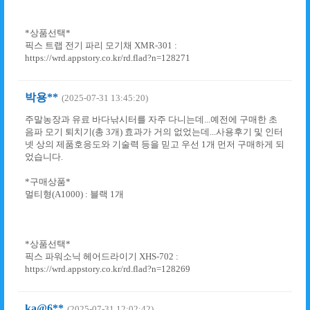
*상품선택*
픽스 트랩 전기 파리 모기채 XMR-301 :
https://wrd.appstory.co.kr/rd.flad?n=128271
박용**
(2025-07-31 13:45:20)
주말농장과 유료 바다낚시터를 자주 다니는데...예전에 구매한 초
음파 모기 퇴치기(총 3개) 효과가 거의 없었는데...사용후기 및 인터
넷 상의 제품호응도와 기술력 등을 믿고 우선 1개 먼저 구매하게 되
었습니다.
*구매상품*
멀티형(A1000) : 블랙 1개
*상품선택*
픽스 파워소닉 헤어드라이기 XHS-702 :
https://wrd.appstory.co.kr/rd.flad?n=128269
ka@6**
(2025-07-31 12:02:42)