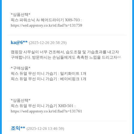
*상품선택*
픽스 파워소닉 Ai 헤어드라이기 XHS-703 :
https://wrd.appstory.co.kr/rd.flad?n=131759
ka@6**
(2025-12-26 20:58:29)
캠핑장 사무실이 너무 건조해서, 습도조절 및 가습효과를 내고자
구매합니다. 방문하시는 손님들에게도 촉촉한 느낌을 드리고자^^
*구매상품*
픽스 듀얼 무선 미니 가습기 : 밀키화이트 1개
픽스 듀얼 무선 미니 가습기 : 베이비핑크 1개
*상품선택*
픽스 듀얼 무선 미니 가습기 XHD-501 :
https://wrd.appstory.co.kr/rd.flad?n=131761
조익**
(2025-12-26 13:46:59)