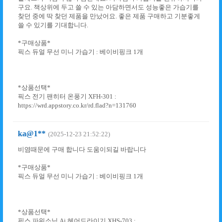
구요. 책상위에 두고 쓸 수 있는 아담하면서도 성능좋은 가습기를
찾던 중에 딱 찾던 제품을 만났어요. 좋은 제품 구매하고 기분좋게
쓸 수 있기를 기대합니다.
*구매상품*
픽스 듀얼 무선 미니 가습기 : 베이비핑크 1개
*상품선택*
픽스 전기 팬히터 온풍기 XFH-301 :
https://wrd.appstory.co.kr/rd.flad?n=131760
ka@1**
(2025-12-23 21:52:22)
비염때문에 구매 합니다 도움이되길 바랍니다
*구매상품*
픽스 듀얼 무선 미니 가습기 : 베이비핑크 1개
*상품선택*
픽스 파워소닉 Ai 헤어드라이기 XHS-703 :