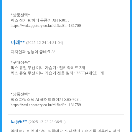
*상품선택*
픽스 전기 팬히터 온풍기 XFH-301 :
https://wrd.appstory.co.kr/rd.flad?n=131760
미래**
(2025-12-24 14:31:04)
디자인과 성능이 좋네요 ^^
*구매상품*
픽스 듀얼 무선 미니 가습기 : 밀키화이트 2개
픽스 듀얼 무선 미니 가습기 전용 필터 : 2SET(4개입) 1개
*상품선택*
픽스 파워소닉 Ai 헤어드라이기 XHS-703 :
https://wrd.appstory.co.kr/rd.flad?n=131759
ka@6**
(2025-12-23 23:36:51)
알레르기 비염이 많이 심한데요. 의사샘이 가습기를 권유하시더라