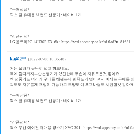
*구매상품*
픽스 쿨 휴대용 넥밴드 선풍기 : 네이비 1개
*상품선택*
LG 울트라PC 14U30P-E316k : https://wrd.appstory.co.kr/rd.flad?n=81631
ka@2**
(2022-07-06 10:35:48)
저는 올해가 유난히 덥고 힘드네요.
목에 땀띠까지ㅡ손선풍기가 있긴한데 두손이 자유로운것 좋아요.
넥 선풍기도 여러개 구매를 해봤는데 만족도가 떨어져서 이제는 구매를 안
각도도 자유롭게 조정이 가능하고 모양도 예쁘고 바람도 시원할것 같아요.
*구매상품*
픽스 쿨 휴대용 넥밴드 선풍기 : 네이비 1개
*상품선택*
픽스 무선 에어건 휴대용 청소기 XVC-301 : https://wrd.appstory.co.kr/rd.fl