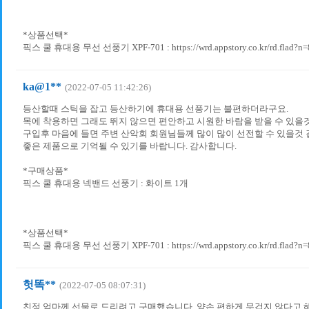
*상품선택*
픽스 쿨 휴대용 무선 선풍기 XPF-701 : https://wrd.appstory.co.kr/rd.flad?n
ka@1**
(2022-07-05 11:42:26)
등산할때 스틱을 잡고 등산하기에 휴대용 선풍기는 불편하더라구요.
목에 착용하면 그래도 뛰지 않으면 편안하고 시원한 바람을 받을 수 있을것
구입후 마음에 들면 주변 산악회 회원님들께 많이 많이 선전할 수 있을것 
좋은 제품으로 기억될 수 있기를 바랍니다. 감사합니다.
*구매상품*
픽스 쿨 휴대용 넥밴드 선풍기 : 화이트 1개
*상품선택*
픽스 쿨 휴대용 무선 선풍기 XPF-701 : https://wrd.appstory.co.kr/rd.flad?n
헛똑**
(2022-07-05 08:07:31)
친정 엄마께 선물로 드리려고 구매했습니다. 양손 편하게 무겁지 않다고 