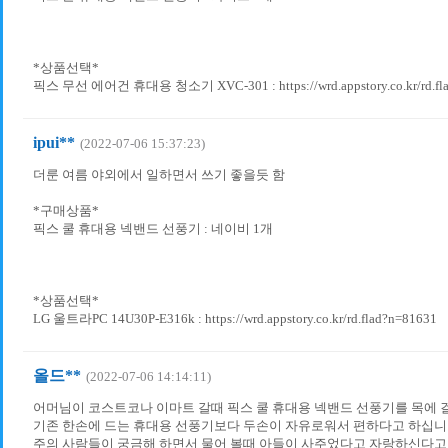
*상품선택*
픽스 무선 에어건 휴대용 청소기 XVC-301 : https://wrd.appstory.co.kr/rd.fl
ipui**
(2022-07-06 15:37:23)
더룬 여름 야외에서 일하면서 쓰기 좋을듯 함
*구매상품*
픽스 쿨 휴대용 넥밴드 선풍기 : 네이비 1개
*상품선택*
LG 울트라PC 14U30P-E316k : https://wrd.appstory.co.kr/rd.flad?n=81631
올드**
(2022-07-06 14:14:11)
어머님이 코스트코나 이마트 갈때 픽스 쿨 휴대용 넥밴드 선풍기를 목에 
기존 한손에 드는 휴대용 선풍기보다 두손이 자유로워서 편하다고 하십니
주의 사람들이 궁금해 하면서 물어 볼때 아들이 사주었다고 자랑하신다고