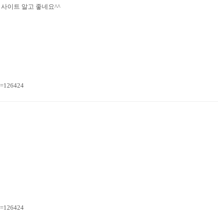
사이트 알고 좋네요^^
n=126424
n=126424