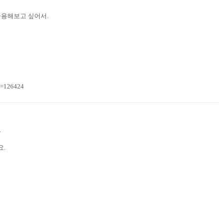
사용해보고 싶어서.
n=126424
.
요.