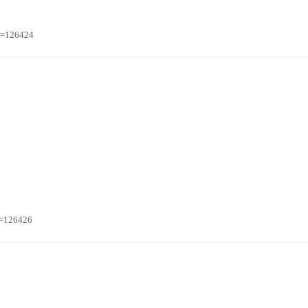
n=126424
n=126426