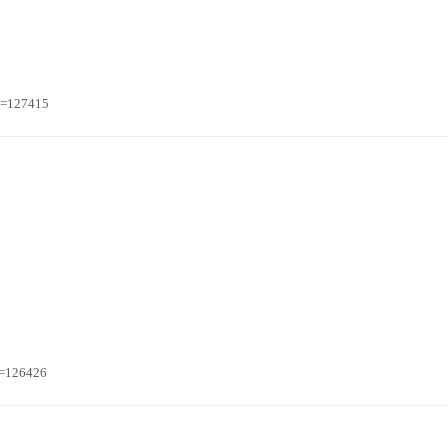
n=127415
n=126426