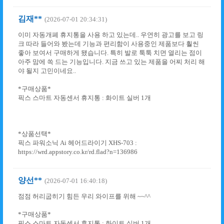
김재**
(2026-07-01 20:34:31)
이미 자동개폐 휴지통을 사용 하고 있는데.. 우연히 광고를 보고 링
크 따라 들어와 봤는데 기능과 편리함이 사용중인 제품보다 훨씬
좋아 보여서 구매하게 됐습니다. 특히 발로 툭툭 치면 열리는 점이
아주 맘에 쏙 드는 기능입니다. 지금 쓰고 있는 제품을 어찌 처리 해
야 될지 고민이네요..
*구매상품*
픽스 스마트 자동센서 휴지통 : 화이트 실버 1개
*상품선택*
픽스 파워소닉 Ai 헤어드라이기 XHS-703 :
https://wrd.appstory.co.kr/rd.flad?n=136986
양선**
(2026-07-01 16:40:18)
점점 허리굽히기 힘든 우리 와이프를 위해 ~~^^
*구매상품*
픽스 스마트 자동센서 휴지통 : 화이트 실버 1개