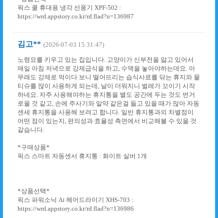
픽스 쿨 휴대용 냉각 선풍기 XPF-502 :
https://wrd.appstory.co.kr/rd.flad?n=136987
김고**
(2026-07-03 15:31:47)
노령묘를 키우고 있는 집입니다. 고양이가 신부전을 앓고 있어서
매일 아침 저녁으로 강제급식을 하고, 수액을 놓아야하는데요. 아
무래도 강제로 먹이다 보니 떨어뜨리는 습식사료를 닦는 휴지와 물
티슈를 많이 사용하게 되는데, 날이 더워지니 벌레가 꼬이기 시작
하네요. 자주 사용해야하는 휴지통을 별도 공간에 두는 것도 번거
로울 것 같고, 손에 주사기와 알약 같은걸 들고 있을 때가 많아 자동
센세 휴지통을 사용해 보려고 합니다. 일반 휴지통과의 차별점이
어떤 점이 있는지, 편의성과 효율성 측면에서 비교해볼 수 있을 것
같습니다.
*구매상품*
픽스 스마트 자동센서 휴지통 : 화이트 실버 1개
*상품선택*
픽스 파워소닉 Ai 헤어드라이기 XHS-703 :
https://wrd.appstory.co.kr/rd.flad?n=136986