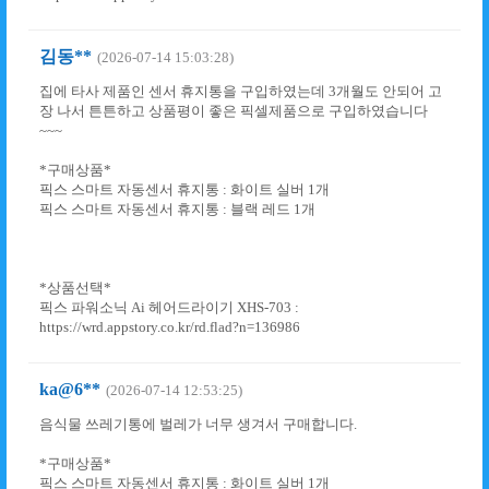
김동**
(2026-07-14 15:03:28)
집에 타사 제품인 센서 휴지통을 구입하였는데 3개월도 안되어 고
장 나서 튼튼하고 상품평이 좋은 픽셀제품으로 구입하였습니다
~~~
*구매상품*
픽스 스마트 자동센서 휴지통 : 화이트 실버 1개
픽스 스마트 자동센서 휴지통 : 블랙 레드 1개
*상품선택*
픽스 파워소닉 Ai 헤어드라이기 XHS-703 :
https://wrd.appstory.co.kr/rd.flad?n=136986
ka@6**
(2026-07-14 12:53:25)
음식물 쓰레기통에 벌레가 너무 생겨서 구매합니다.
*구매상품*
픽스 스마트 자동센서 휴지통 : 화이트 실버 1개