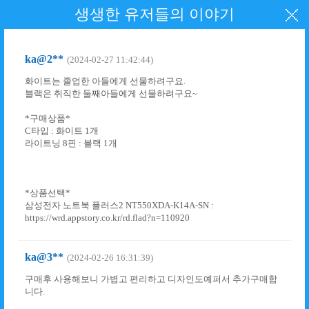
생생한 유저들의 이야기
ka@2**
(2024-02-27 11:42:44)
화이트는 졸업한 아들에게 선물하려구요.
블랙은 취직한 둘째아들에게 선물하려구요~
*구매상품*
C타입 : 화이트 1개
라이트닝 8핀 : 블랙 1개
*상품선택*
삼성전자 노트북 플러스2 NT550XDA-K14A-SN :
https://wrd.appstory.co.kr/rd.flad?n=110920
ka@3**
(2024-02-26 16:31:39)
구매후 사용해보니 가볍고 편리하고 디자인도예퍼서 추가구매합
니다.