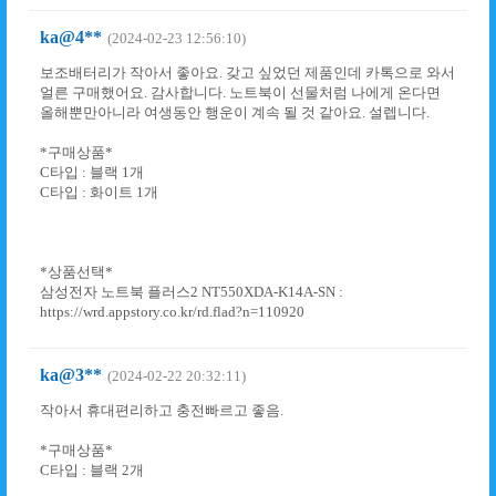
ka@4**
(2024-02-23 12:56:10)
보조배터리가 작아서 좋아요. 갖고 싶었던 제품인데 카톡으로 와서
얼른 구매했어요. 감사합니다. 노트북이 선물처럼 나에게 온다면
올해뿐만아니라 여생동안 행운이 계속 될 것 같아요. 설렙니다.
*구매상품*
C타입 : 블랙 1개
C타입 : 화이트 1개
*상품선택*
삼성전자 노트북 플러스2 NT550XDA-K14A-SN :
https://wrd.appstory.co.kr/rd.flad?n=110920
ka@3**
(2024-02-22 20:32:11)
작아서 휴대편리하고 충전빠르고 좋음.
*구매상품*
C타입 : 블랙 2개