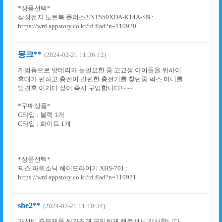
*상품선택*
삼성전자 노트북 플러스2 NT550XDA-K14A-SN :
https://wrd.appstory.co.kr/rd.flad?n=110920
몽크**
(2024-02-21 11:36:12)
게임등으로 밧데리가 늘필요한 중.고교생 아이들을 위하여
휴대가 편하고 충전이 간편한 충전기를 찾던중 픽스 미니를
발견후 이거다 싶어 즉시 구입합니다!~~~
*구매상품*
C타입 : 블랙 1개
C타입 : 화이트 1개
*상품선택*
픽스 파워소닉 헤어드라이기 XHS-701 :
https://wrd.appstory.co.kr/rd.flad?n=110921
she2**
(2024-02-21 11:10:34)
가성비 좋은제품 싼가격에 구입하게 해주셔서 감사합니다