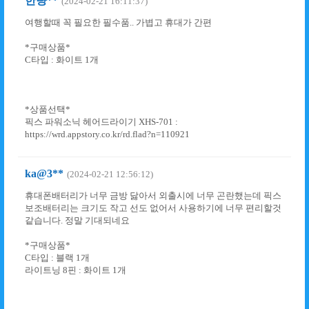
한량**
(2024-02-21 16:11:37)
여행할때 꼭 필요한 필수품.. 가볍고 휴대가 간편
*구매상품*
C타입 : 화이트 1개
*상품선택*
픽스 파워소닉 헤어드라이기 XHS-701 :
https://wrd.appstory.co.kr/rd.flad?n=110921
ka@3**
(2024-02-21 12:56:12)
휴대폰배터리가 너무 금방 닳아서 외출시에 너무 곤란했는데 픽스
보조배터리는 크기도 작고 선도 없어서 사용하기에 너무 편리할것
같습니다. 정말 기대되네요
*구매상품*
C타입 : 블랙 1개
라이트닝 8핀 : 화이트 1개