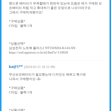
핸드폰 배터리가 부족할때가 한번씩 있는데 요즘은 제가 구매한 보
조배터리 처럼 작고 휴대하기 좋은 모양으로 나오더라구요
그래서 구매하게됐어요!
*구매상품*
C타입 : 블랙 1개
*상품선택*
삼성전자 노트북 플러스2 NT550XDA-K14A-SN :
https://wrd.appstory.co.kr/rd.flad?n=110920
ka@1**
(2024-02-21 18:21:08)
무선보조배터리가 필요했는데 디자인도 예쁘고 특가로
나와서 구매했어요~👍
*구매상품*
C타입 : 블랙 1개
*상품선택*