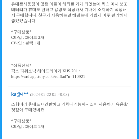
휴대폰사용량이 많은 아들이 해외를 가게 되었는데 픽스 미니 보조
배터리가 휴대도 편하고 용량도 적당해서 기내에 소지하기 적당해
서 구매합니다. 친구가 사용하는걸 해봤는데 가볍게 아주 편리해서
좋았었습니다
*구매상품*
C타입 : 화이트 2개
C타입 : 블랙 1개
*상품선택*
픽스 파워소닉 헤어드라이기 XHS-701 :
https://wrd.appstory.co.kr/rd.flad?n=110921
ka@4**
(2024-02-22 05:48:03)
소형이라 휴대도ㅇ간변하고 거치대기능까지있어 사용하기 유용할
것같아 구매했네요!
*구매상품*
C타입 : 화이트 1개