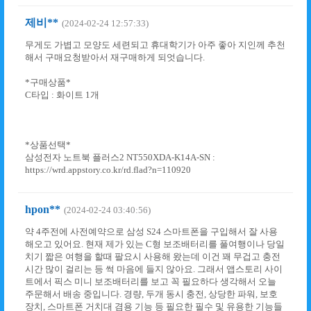
제비**
(2024-02-24 12:57:33)
무게도 가볍고 모양도 세련되고 휴대학기가 아주 좋아 지인께 추천
해서 구매요청받아서 재구매하게 되엇습니다.
*구매상품*
C타입 : 화이트 1개
*상품선택*
삼성전자 노트북 플러스2 NT550XDA-K14A-SN :
https://wrd.appstory.co.kr/rd.flad?n=110920
hpon**
(2024-02-24 03:40:56)
약 4주전에 사전예약으로 삼성 S24 스마트폰을 구입해서 잘 사용
해오고 있어요. 현재 제가 있는 C형 보조배터리를 풀여행이나 당일
치기 짧은 여행을 할때 팔요시 사용해 왔는데 이건 꽤 무겁고 충전
시간 많이 걸리는 등 썩 마음에 들지 않아요. 그래서 앱스토리 사이
트에서 픽스 미니 보조배터리를 보고 꼭 필요하다 생각해서 오늘
주문해서 배송 중입니다. 경량, 두개 동시 충전, 상당한 파워, 보호
장치, 스마트폰 거치대 겸용 기능 등 필요한 필수 및 유용한 기능들