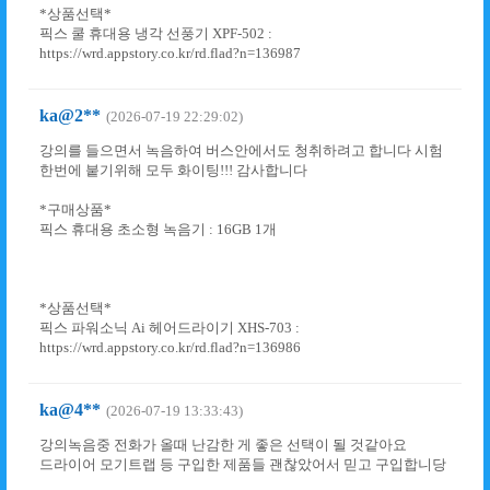
*상품선택*
픽스 쿨 휴대용 냉각 선풍기 XPF-502 :
https://wrd.appstory.co.kr/rd.flad?n=136987
ka@2**
(2026-07-19 22:29:02)
강의를 들으면서 녹음하여 버스안에서도 청취하려고 합니다 시험
한번에 붙기위해 모두 화이팅!!! 감사합니다
*구매상품*
픽스 휴대용 초소형 녹음기 : 16GB 1개
*상품선택*
픽스 파워소닉 Ai 헤어드라이기 XHS-703 :
https://wrd.appstory.co.kr/rd.flad?n=136986
ka@4**
(2026-07-19 13:33:43)
강의녹음중 전화가 올때 난감한 게 좋은 선택이 될 것같아요
드라이어 모기트랩 등 구입한 제품들 괜찮았어서 믿고 구입합니당