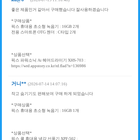
좋은 제품인거 같아서 구매했습니다 잘사용하겠습니다
*구매상품*
픽스 휴대용 초소형 녹음기 : 16GB 2개
전용 스마트폰 OTG 젠더 : C타입 2개
*상품선택*
픽스 파워소닉 Ai 헤어드라이기 XHS-703 :
https://wrd.appstory.co.kr/rd.flad?n=136986
거니**
(2026-07-14 14:07:16)
작고 숨기기도 편해보여 구매 하게 되었습니다
*구매상품*
픽스 휴대용 초소형 녹음기 : 16GB 1개
*상품선택*
픽스 쿨 휴대용 냉각 선풍기 XPF-502 :