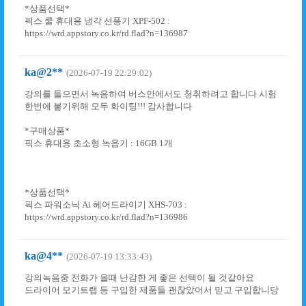
*상품선택*
픽스 쿨 휴대용 냉각 선풍기 XPF-502 :
https://wrd.appstory.co.kr/rd.flad?n=136987
ka@2**
(2026-07-19 22:29:02)
강의를 들으면서 녹음하여 버스안에서도 청취하려고 합니다 시험
한번에 붙기위해 모두 화이팅!!! 감사합니다
*구매상품*
픽스 휴대용 초소형 녹음기 : 16GB 1개
*상품선택*
픽스 파워소닉 Ai 헤어드라이기 XHS-703 :
https://wrd.appstory.co.kr/rd.flad?n=136986
ka@4**
(2026-07-19 13:33:43)
강의녹음중 전화가 올때 난감한 게 좋은 선택이 될 것같아요
드라이어 모기트랩 등 구입한 제품들 괜찮았어서 믿고 구입합니당