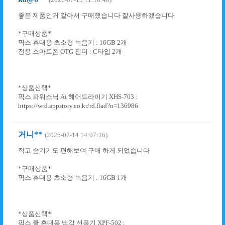
좋은 제품인거 같아서 구매했습니다 잘사용하겠습니다
*구매상품*
픽스 휴대용 초소형 녹음기 : 16GB 2개
전용 스마트폰 OTG 젠더 : C타입 2개
*상품선택*
픽스 파워소닉 Ai 헤어드라이기 XHS-703 :
https://wrd.appstory.co.kr/rd.flad?n=136986
거니**
(2026-07-14 14:07:16)
작고 숨기기도 편해보여 구매 하게 되었습니다
*구매상품*
픽스 휴대용 초소형 녹음기 : 16GB 1개
*상품선택*
픽스 쿨 휴대용 냉각 선풍기 XPF-502 :