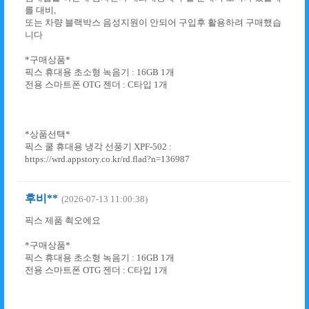
를 대비,
또는 차량 블랙박스 음성지원이 안되어 구입후 활용하려 구매했습
니다
*구매상품*
픽스 휴대용 초소형 녹음기 : 16GB 1개
전용 스마트폰 OTG 젠더 : C타입 1개
*상품선택*
픽스 쿨 휴대용 냉각 선풍기 XPF-502 :
https://wrd.appstory.co.kr/rd.flad?n=136987
후비**
(2026-07-13 11:00:38)
픽스 제품 쵝오에요
*구매상품*
픽스 휴대용 초소형 녹음기 : 16GB 1개
전용 스마트폰 OTG 젠더 : C타입 1개