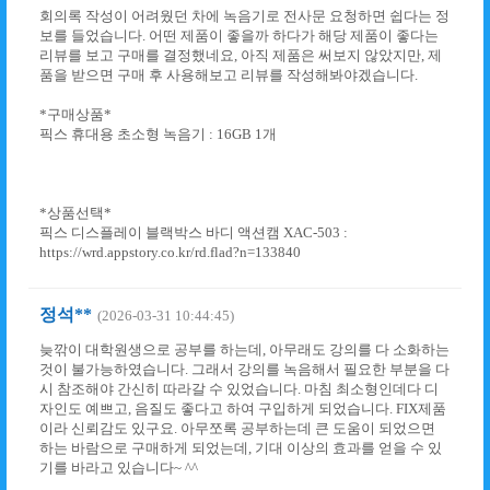
회의록 작성이 어려웠던 차에 녹음기로 전사문 요청하면 쉽다는 정
보를 들었습니다. 어떤 제품이 좋을까 하다가 해당 제품이 좋다는
리뷰를 보고 구매를 결정했네요, 아직 제품은 써보지 않았지만, 제
품을 받으면 구매 후 사용해보고 리뷰를 작성해봐야겠습니다.
*구매상품*
픽스 휴대용 초소형 녹음기 : 16GB 1개
*상품선택*
픽스 디스플레이 블랙박스 바디 액션캠 XAC-503 :
https://wrd.appstory.co.kr/rd.flad?n=133840
정석**
(2026-03-31 10:44:45)
늦깎이 대학원생으로 공부를 하는데, 아무래도 강의를 다 소화하는
것이 불가능하였습니다. 그래서 강의를 녹음해서 필요한 부분을 다
시 참조해야 간신히 따라갈 수 있었습니다. 마침 최소형인데다 디
자인도 예쁘고, 음질도 좋다고 하여 구입하게 되었습니다. FIX제품
이라 신뢰감도 있구요. 아무쪼록 공부하는데 큰 도움이 되었으면
하는 바람으로 구매하게 되었는데, 기대 이상의 효과를 얻을 수 있
기를 바라고 있습니다~ ^^