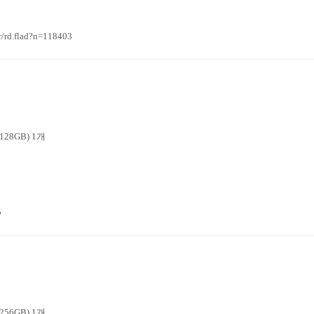
rd.flad?n=118403
28GB) 1개
5
56GB) 1개