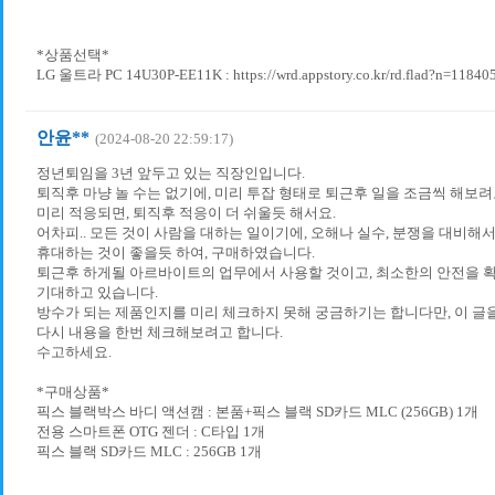
*상품선택*
LG 울트라 PC 14U30P-EE11K : https://wrd.appstory.co.kr/rd.flad?n=11840
안윤**
(2024-08-20 22:59:17)
정년퇴임을 3년 앞두고 있는 직장인입니다.
퇴직후 마냥 놀 수는 없기에, 미리 투잡 형태로 퇴근후 일을 조금씩 해보려
미리 적응되면, 퇴직후 적응이 더 쉬울듯 해서요.
어차피.. 모든 것이 사람을 대하는 일이기에, 오해나 실수, 분쟁을 대비해
휴대하는 것이 좋을듯 하여, 구매하였습니다.
퇴근후 하게될 아르바이트의 업무에서 사용할 것이고, 최소한의 안전을 
기대하고 있습니다.
방수가 되는 제품인지를 미리 체크하지 못해 궁금하기는 합니다만, 이 글
다시 내용을 한번 체크해보려고 합니다.
수고하세요.
*구매상품*
픽스 블랙박스 바디 액션캠 : 본품+픽스 블랙 SD카드 MLC (256GB) 1개
전용 스마트폰 OTG 젠더 : C타입 1개
픽스 블랙 SD카드 MLC : 256GB 1개