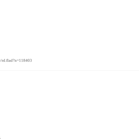
rd.flad?n=118403
5