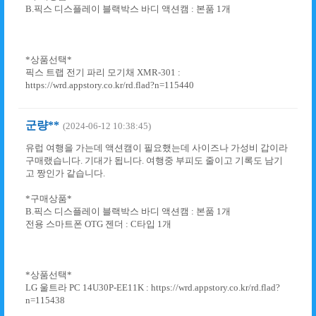
B.픽스 디스플레이 블랙박스 바디 액션캠 : 본품 1개
*상품선택*
픽스 트랩 전기 파리 모기채 XMR-301 :
https://wrd.appstory.co.kr/rd.flad?n=115440
군량**
(2024-06-12 10:38:45)
유럽 여행을 가는데 액션캠이 필요했는데 사이즈나 가성비 갑이라
구매랬습니다. 기대가 됩니다. 여행중 부피도 줄이고 기록도 남기
고 짱인가 같습니다.
*구매상품*
B.픽스 디스플레이 블랙박스 바디 액션캠 : 본품 1개
전용 스마트폰 OTG 젠더 : C타입 1개
*상품선택*
LG 울트라 PC 14U30P-EE11K : https://wrd.appstory.co.kr/rd.flad?
n=115438