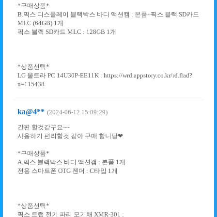
*구매상품*
B.픽스 디스플레이 블랙박스 바디 액션캠 : 본품+픽스 블랙 SD카드
MLC (64GB) 1개
픽스 블랙 SD카드 MLC : 128GB 1개
*상품선택*
LG 울트라 PC 14U30P-EE11K : https://wrd.appstory.co.kr/rd.flad?
n=115438
ka@4**
(2024-06-12 15:09:29)
간편 할것같구요~~
사용하기 편리할것 같아 구매 합니당❤
*구매상품*
A.픽스 블랙박스 바디 액션캠 : 본품 1개
전용 스마트폰 OTG 젠더 : C타입 1개
*상품선택*
픽스 트랩 전기 파리 모기채 XMR-301 :