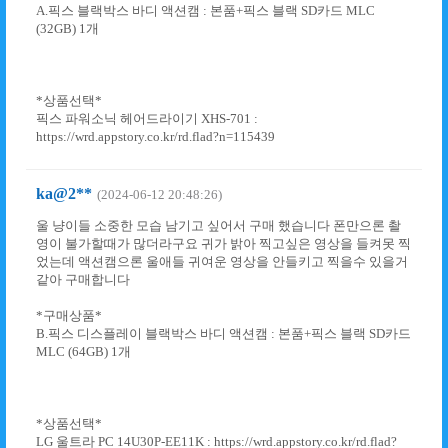
A.픽스 블랙박스 바디 액션캠 : 본품+픽스 블랙 SD카드 MLC
(32GB) 1개
*상품선택*
픽스 파워소닉 헤어드라이기 XHS-701 :
https://wrd.appstory.co.kr/rd.flad?n=115439
ka@2**
(2024-06-12 20:48:26)
울 냥이들 소중한 모습 남기고 싶어서 구매 했습니다 폰만으론 촬
영이 불가할때가 많더라구요 귀가 밝아 찍고싶은 영상을 들켜못 찍
었는데 액션캠으론 울애들 귀여운 영상을 안들키고 찍을수 있을거
같아 구매합니다
*구매상품*
B.픽스 디스플레이 블랙박스 바디 액션캠 : 본품+픽스 블랙 SD카드
MLC (64GB) 1개
*상품선택*
LG 울트라 PC 14U30P-EE11K : https://wrd.appstory.co.kr/rd.flad?