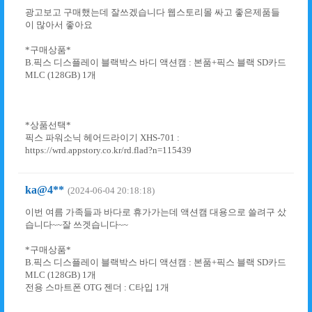
광고보고 구매했는데 잘쓰겠습니다 웹스토리몰 싸고 좋은제품들
이 많아서 좋아요
*구매상품*
B.픽스 디스플레이 블랙박스 바디 액션캠 : 본품+픽스 블랙 SD카드
MLC (128GB) 1개
*상품선택*
픽스 파워소닉 헤어드라이기 XHS-701 :
https://wrd.appstory.co.kr/rd.flad?n=115439
ka@4**
(2024-06-04 20:18:18)
이번 여름 가족들과 바다로 휴가가는데 액션캠 대용으로 쓸려구 샀
습니다~~잘 쓰겟습니다~~
*구매상품*
B.픽스 디스플레이 블랙박스 바디 액션캠 : 본품+픽스 블랙 SD카드
MLC (128GB) 1개
전용 스마트폰 OTG 젠더 : C타입 1개