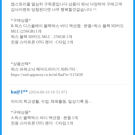
앱스토리몰 열심히 구독중입니다 상품이 워낙 다양하여 구매고객
감사이벤트 당첨된다면 너무 행복할것같습니다 ^^
*구매상품*
B.픽스 디스플레이 블랙박스 바디 액션캠 : 본품+픽스 블랙 SD카드
MLC (256GB) 1개
픽스 블랙 SD카드 MLC : 256GB 1개
전용 스마트폰 OTG 젠더 : C타입 1개
*상품선택*
픽스 파워소닉 헤어드라이기 XHS-701 :
https://wrd.appstory.co.kr/rd.flad?n=115439
ka@1**
(2024-06-10 10:51:07)
아이의 학교생활, 수업, 체육활동, 일상기록 등....
*구매상품*
A.픽스 블랙박스 바디 액션캠 : 본품 1개
전용 스마트폰 OTG 젠더 : C타입 1개