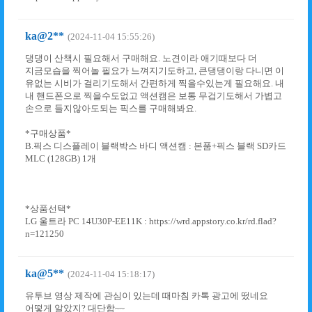
ka@2**
(2024-11-04 15:55:26)
댕댕이 산책시 필요해서 구매해요. 노견이라 애기때보다 더
지금모습을 찍어놀 필요가 느껴지기도하고, 큰댕댕이랑 다니면 이
유없는 시비가 걸리기도해서 간편하게 찍을수있는게 필요해요. 내
내 핸드폰으로 찍을수도없고 액션캠은 보통 무겁기도해서 가볍고
손으로 들지않아도되는 픽스를 구매해봐요.
*구매상품*
B.픽스 디스플레이 블랙박스 바디 액션캠 : 본품+픽스 블랙 SD카드
MLC (128GB) 1개
*상품선택*
LG 울트라 PC 14U30P-EE11K : https://wrd.appstory.co.kr/rd.flad?
n=121250
ka@5**
(2024-11-04 15:18:17)
유투브 영상 제작에 관심이 있는데 때마침 카톡 광고에 떴네요
어떻게 알았지? 대단함~~