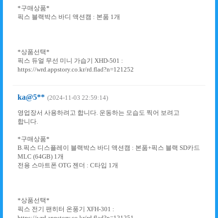
*구매상품*
픽스 블랙박스 바디 액션캠 : 본품 1개
*상품선택*
픽스 듀얼 무선 미니 가습기 XHD-501 :
https://wrd.appstory.co.kr/rd.flad?n=121252
ka@5**
(2024-11-03 22:59:14)
영업장서 사용하려고 합니다. 운동하는 모습도 찍어 보려고
합니다.
*구매상품*
B.픽스 디스플레이 블랙박스 바디 액션캠 : 본품+픽스 블랙 SD카드
MLC (64GB) 1개
전용 스마트폰 OTG 젠더 : C타입 1개
*상품선택*
픽스 전기 팬히터 온풍기 XFH-301 :
https://wrd.appstory.co.kr/rd.flad?n=121251