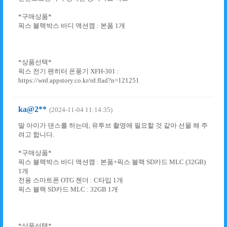
*구매상품*
픽스 블랙박스 바디 액션캠 : 본품 1개
*상품선택*
픽스 전기 팬히터 온풍기 XFH-301 :
https://wrd.appstory.co.kr/rd.flad?n=121251
ka@2**
(2024-11-04 11:14:35)
딸 아이가 댄스를 하는데, 유투브 촬영에 필요할 것 같아 선물 해 주
려고 합니다.
*구매상품*
픽스 블랙박스 바디 액션캠 : 본품+픽스 블랙 SD카드 MLC (32GB)
1개
전용 스마트폰 OTG 젠더 : C타입 1개
픽스 블랙 SD카드 MLC : 32GB 1개
*상품선택*