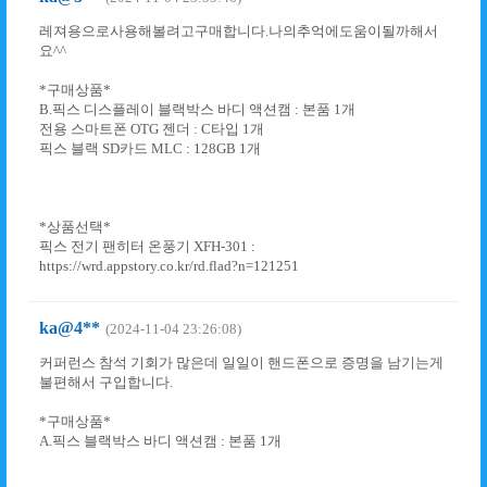
레져용으로사용해볼려고구매합니다.나의추억에도움이될까해서
요^^
*구매상품*
B.픽스 디스플레이 블랙박스 바디 액션캠 : 본품 1개
전용 스마트폰 OTG 젠더 : C타입 1개
픽스 블랙 SD카드 MLC : 128GB 1개
*상품선택*
픽스 전기 팬히터 온풍기 XFH-301 :
https://wrd.appstory.co.kr/rd.flad?n=121251
ka@4**
(2024-11-04 23:26:08)
커퍼런스 참석 기회가 많은데 일일이 핸드폰으로 증명을 남기는게
불편해서 구입합니다.
*구매상품*
A.픽스 블랙박스 바디 액션캠 : 본품 1개