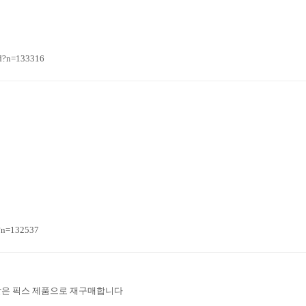
d?n=133316
?n=132537
같은 픽스 제품으로 재구매합니다