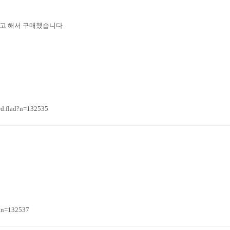
다고 해서 구매했습니다
.flad?n=132535
?n=132537