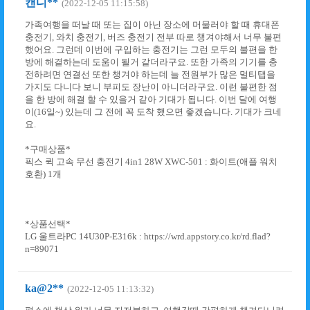
캔디**
(2022-12-05 11:15:58)
가족여행을 떠날 때 또는 집이 아닌 장소에 머물러야 할 때 휴대폰
충전기, 와치 충전기, 버즈 충전기 전부 따로 챙겨야해서 너무 불편
했어요. 그런데 이번에 구입하는 충전기는 그런 모두의 불편을 한
방에 해결하는데 도움이 될거 같더라구요. 또한 가족의 기기를 충
전하려면 연결선 또한 챙겨야 하는데 늘 전원부가 많은 멀티탭을
가지도 다니다 보니 부피도 장난이 아니더라구요. 이런 불편한 점
을 한 방에 해결 할 수 있을거 같아 기대가 됩니다. 이번 달에 여행
이(16일~) 있는데 그 전에 꼭 도착 했으면 좋겠습니다. 기대가 크네
요.
*구매상품*
픽스 퀵 고속 무선 충전기 4in1 28W XWC-501 : 화이트(애플 워치
호환) 1개
*상품선택*
LG 울트라PC 14U30P-E316k : https://wrd.appstory.co.kr/rd.flad?
n=89071
ka@2**
(2022-12-05 11:13:32)