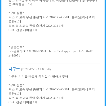
평소에 책상 위가 너무 지저분하고, 여행갈때 간편하게 챙겨다니려
고 구매했습니다!
*구매상품*
픽스 퀵 고속 무선 충전기 4in1 28W XWC-501 : 블랙(갤럭시 워치
호환) 1개
픽스 퀵 초고속 듀얼 충전기 XQA-302 1개
CtoC 전용 케이블 1개
*상품선택*
LG 울트라PC 14U30P-E316k : https://wrd.appstory.co.kr/rd.flad?
n=89071
지구**
(2022-12-05 11:08:59)
다중의 기기를 빠르게 충전할 수 있어서 구매
*구매상품*
픽스 퀵 고속 무선 충전기 4in1 28W XWC-501 : 블랙(갤럭시 워치
호환) 1개
픽스 퀵 초고속 듀얼 충전기 XQA-302 1개
CtoC 전용 케이블 1개