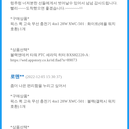
렁주렁 너저분한 선들에게서 벗어날수 있어서 넘넘 감사드립니다.
빨리~~~~도착했으면 좋겠습니다.~~~~~~~^^
*구매상품*
픽스 퀵 고속 무선 충전기 4in1 28W XWC-501 : 화이트(애플 워치
호환) 1개
*상품선택*
블랙앤데커 타워 PTC 세라믹 히터 BXSH2220-A :
https://wrd.appstory.co.kr/rd.flad?n=89073
로맨**
(2022-12-05 15:30:37)
좀더 나은 편리함을 누리고 싶어서
*구매상품*
픽스 퀵 고속 무선 충전기 4in1 28W XWC-501 : 블랙(갤럭시 워치
호환) 1개
*상품선택*