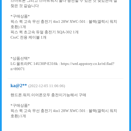
스마트폰 그리고 스마트워치 둘다 충전할 수 있는 것 찾았는데 잘
찾은 것 같습니다
*구매상품*
픽스 퀵 고속 무선 충전기 4in1 28W XWC-501 : 블랙(갤럭시 워치
호환) 1개
픽스 퀵 초고속 듀얼 충전기 XQA-302 1개
CtoC 전용 케이블 1개
*상품선택*
LG 울트라PC 14U30P-E316k : https://wrd.appstory.co.kr/rd.flad?
n=89071
ka@2**
(2022-12-05 11:06:06)
핸드폰.워치.이어폰모두 충전이가능해서 구매
*구매상품*
픽스 퀵 고속 무선 충전기 4in1 28W XWC-501 : 블랙(갤럭시 워치
호환) 1개