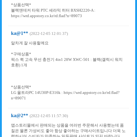
*상품선택*
블랙앤데커 타워 PTC 세라믹 히터 BXSH2220-A :
https://wrd.appstory.co.kr/rd.flad?n=89073
ka@1**
(2022-12-05 12:01:37)
알차게 잘 사용할께요
*구매상품*
픽스 퀵 고속 무선 충전기 4in1 28W XWC-501 : 블랙(갤럭시 워치
호환) 1개
*상품선택*
LG 울트라PC 14U30P-E316k : https://wrd.appstory.co.kr/rd.flad?
n=89071
ka@2**
(2022-12-05 11:57:30)
앱스토리몰에서 판매되는 상품을 여러번 주문해서 사용했는데 품
질은 물론 가성비도 좋아 항상 좋아하는 구매사이트입니다 더욱 노
력하시어 소비자가 만족하는 일등판매 사이트가 되길 바랍니다