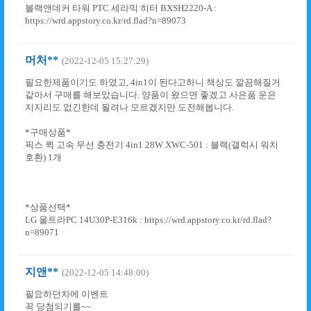
블랙앤데커 타워 PTC 세라믹 히터 BXSH2220-A :
https://wrd.appstory.co.kr/rd.flad?n=89073
머처**
(2022-12-05 15:27:29)
필요한제품이기도 하였고, 4in1이 된다고하니 책상도 깔끔해질거
같아서 구매를 해보았습니다. 양품이 왔으면 좋겠고 사은품 운은
지지리도 없긴한데 될려나 모르겠지만 도전해봅니다.
*구매상품*
픽스 퀵 고속 무선 충전기 4in1 28W XWC-501 : 블랙(갤럭시 워치
호환) 1개
*상품선택*
LG 울트라PC 14U30P-E316k : https://wrd.appstory.co.kr/rd.flad?
n=89071
지앤**
(2022-12-05 14:48:00)
필요하던차에 이벤트
꼭 당첨되기를~~