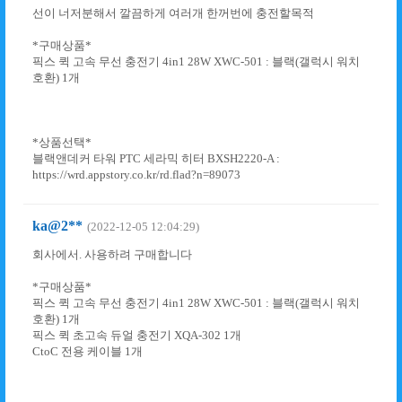
선이 너저분해서 깔끔하게 여러개 한꺼번에 충전할목적
*구매상품*
픽스 퀵 고속 무선 충전기 4in1 28W XWC-501 : 블랙(갤럭시 워치
호환) 1개
*상품선택*
블랙앤데커 타워 PTC 세라믹 히터 BXSH2220-A :
https://wrd.appstory.co.kr/rd.flad?n=89073
ka@2**
(2022-12-05 12:04:29)
회사에서. 사용하려 구매합니다
*구매상품*
픽스 퀵 고속 무선 충전기 4in1 28W XWC-501 : 블랙(갤럭시 워치
호환) 1개
픽스 퀵 초고속 듀얼 충전기 XQA-302 1개
CtoC 전용 케이블 1개