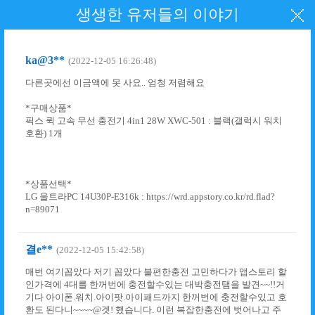
생생한 유저들의 이야기
ka@3**
(2022-12-05 16:26:48)
다른곳에선 이금액에 못 사요.. 엄청 저렴해요
*구매상품*
픽스 퀵 고속 무선 충전기 4in1 28W XWC-501 : 블랙(갤럭시 워치
호환) 1개
*상품선택*
LG 울트라PC 14U30P-E316k : https://wrd.appstory.co.kr/rd.flad?
n=89071
결e**
(2022-12-05 15:42:58)
매번 여기꼽았다 저기 꼽았다 불편한충전 고민하다가 앱스토리 할
인가격에 4대를 한꺼번에 충전할수있는 대박충전탬을 발견~~!!거
기다 아이폰.워치.아이팟.아이패드까지 한꺼번에 충전할수있고 호
환도 된다니~~~~@겟! 했습니다. 이런 복잡한충전에 벗어나고 주