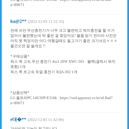
n=89071
ka@2**
(2022-12-05 11:52:33)
전에 쓰던 무선충전기가 너무 크고 불편하고 워치충전을 할 수가
없어서 불편했는데 딱 좋은 걸 찾았어요! 물품 받기 전이라 사진은
아직 못 찍었지만 어디 여행갈때도 들고가기 좋은 크기네요ㅎㅎㅎ
물건오면 잘 쓸게요 !!
*구매상품*
픽스 퀵 고속 무선 충전기 4in1 28W XWC-501 : 블랙(갤럭시 워치
호환) 1개
픽스 퀵 초고속 듀얼 충전기 XQA-302 1개
*상품선택*
LG 울트라PC 14U30P-E316k : https://wrd.appstory.co.kr/rd.flad?
n=89071
e대�**
(2022-12-05 11:42:09)
가성비와 기능이 최고입나다.