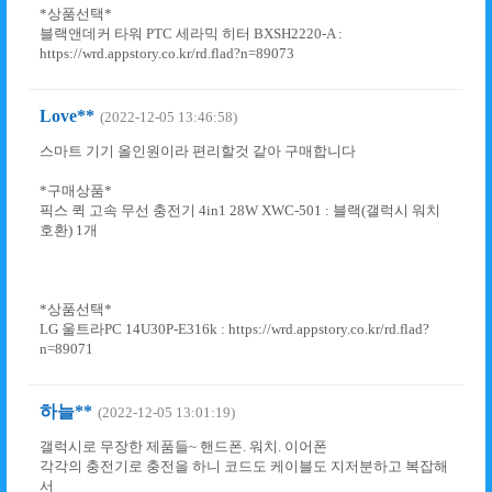
*상품선택*
블랙앤데커 타워 PTC 세라믹 히터 BXSH2220-A :
https://wrd.appstory.co.kr/rd.flad?n=89073
Love**
(2022-12-05 13:46:58)
스마트 기기 올인원이라 편리할것 같아 구매합니다
*구매상품*
픽스 퀵 고속 무선 충전기 4in1 28W XWC-501 : 블랙(갤럭시 워치
호환) 1개
*상품선택*
LG 울트라PC 14U30P-E316k : https://wrd.appstory.co.kr/rd.flad?
n=89071
하늘**
(2022-12-05 13:01:19)
갤럭시로 무장한 제품들~ 핸드폰. 워치. 이어폰
각각의 충전기로 충전을 하니 코드도 케이블도 지저분하고 복잡해
서