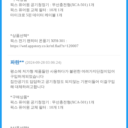
픽스 퓨어원 공기청정기 : 무선충전형(XCA-501) 1개
픽스 퓨어원 교체 필터 : 10개 1개
마이크로 5핀 데이터 케이블 1개
*상품선택*
픽스 전기 팬히터 온풍기 XFH-301 :
https://wrd.appstory.co.kr/rd.flad?n=120007
파란**
(2024-09-28 03:06:24)
평소에 저가형 제품들만 사용하다가 불편한 여려가지단점이있어
구입하게되었습니다
집안공기도 답답하고 공기청정도 되지않는 기분이들어 이걸구입
해 대체하려고합니다
*구매상품*
픽스 퓨어원 공기청정기 : 무선충전형(XCA-501) 1개
픽스 퓨어원 교체 필터 : 10개 1개
*상품선택*