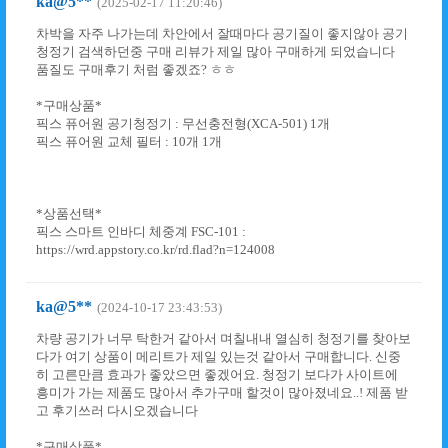
ka@5**
(2025-02-17 11:20:46)
차박을 자주 나가는데 차안에서 잘때마다 공기질이 좋지않아 공기
청정기 검색하던중 구매 리뷰가 제일 많아 구매하게 되었습니다
품질도 구매후기 처럼 좋겠죠? ㅎㅎ
*구매상품*
픽스 퓨어원 공기청정기 : 무선충전형(XCA-501) 1개
픽스 퓨어원 교체 필터 : 10개 1개
*상품선택*
픽스 스마트 인바디 체중계 FSC-101 :
https://wrd.appstory.co.kr/rd.flad?n=124008
ka@5**
(2024-10-17 23:43:53)
차량 공기가 너무 탁한거 같아서 며칠내내 열심히 청정기를 찾아보
다가 여기 상품이 메리트가 제일 있는것 같아서 구매합니다. 신중
히 고른만큼 효과가 좋았으면 좋겠어요. 청정기 보다가 사이트에
흥미가 가는 제품도 많아서 추가구매 할것이 많아졌네요..! 제품 받
고 후기쓰러 다시오겠습니다
*구매상품*