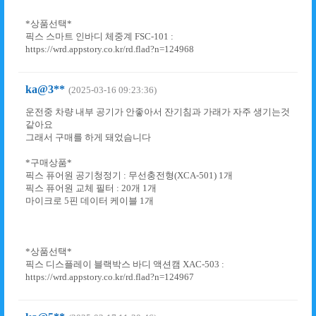
*상품선택*
픽스 스마트 인바디 체중계 FSC-101 :
https://wrd.appstory.co.kr/rd.flad?n=124968
ka@3**
(2025-03-16 09:23:36)
운전중 차량 내부 공기가 안좋아서 잔기침과 가래가 자주 생기는것
같아요
그래서 구매를 하게 돼었슴니다
*구매상품*
픽스 퓨어원 공기청정기 : 무선충전형(XCA-501) 1개
픽스 퓨어원 교체 필터 : 20개 1개
마이크로 5핀 데이터 케이블 1개
*상품선택*
픽스 디스플레이 블랙박스 바디 액션캠 XAC-503 :
https://wrd.appstory.co.kr/rd.flad?n=124967