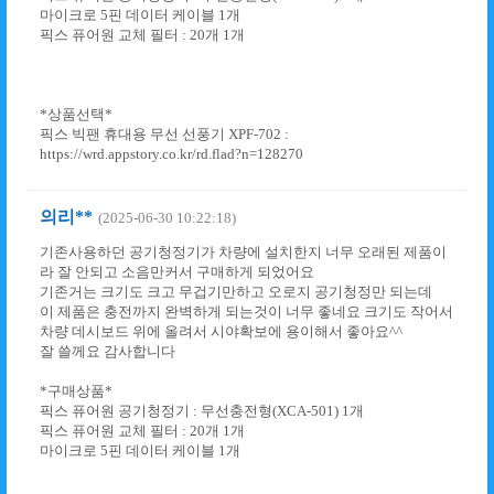
마이크로 5핀 데이터 케이블 1개
픽스 퓨어원 교체 필터 : 20개 1개
*상품선택*
픽스 빅팬 휴대용 무선 선풍기 XPF-702 :
https://wrd.appstory.co.kr/rd.flad?n=128270
의리**
(2025-06-30 10:22:18)
기존사용하던 공기청정기가 차량에 설치한지 너무 오래된 제품이
라 잘 안되고 소음만커서 구매하게 되었어요
기존거는 크기도 크고 무겁기만하고 오로지 공기청정만 되는데
이 제품은 충전까지 완벽하게 되는것이 너무 좋네요 크기도 작어서
차량 데시보드 위에 올려서 시야확보에 용이해서 좋아요^^
잘 쓸께요 감사합니다
*구매상품*
픽스 퓨어원 공기청정기 : 무선충전형(XCA-501) 1개
픽스 퓨어원 교체 필터 : 20개 1개
마이크로 5핀 데이터 케이블 1개