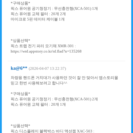
*구매상품*
픽스 퓨어원 공기청정기 : 무선충전형(XCA-501) 1개
픽스 퓨어원 교체 필터 : 20개 2개
마이크로 5핀 데이터 케이블 1개
*상품선택*
픽스 트랩 전기 파리 모기채 XMR-301 :
https://wrd.appstory.co.kr/rd.flad?n=135268
ka@6**
(2026-04-07 13:22:37)
차량용 핸드폰 거치대가 사용하던 것이 잘 안 맞아서 앱스토리몰
믿고 한번 사용해보려고 합니다^^
*구매상품*
픽스 퓨어원 공기청정기 : 무선충전형(XCA-501) 2개
픽스 퓨어원 교체 필터 : 20개 1개
*상품선택*
픽스 디스플레이 블랙박스 바디 액션캠 XAC-503 :