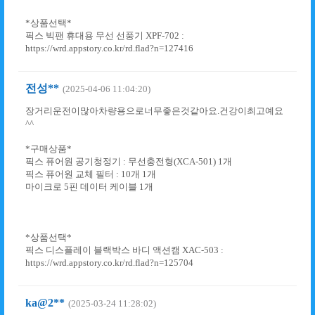
*상품선택*
픽스 빅팬 휴대용 무선 선풍기 XPF-702 :
https://wrd.appstory.co.kr/rd.flad?n=127416
전성**
(2025-04-06 11:04:20)
장거리운전이많아차량용으로너무좋은것같아요.건강이최고예요
^^
*구매상품*
픽스 퓨어원 공기청정기 : 무선충전형(XCA-501) 1개
픽스 퓨어원 교체 필터 : 10개 1개
마이크로 5핀 데이터 케이블 1개
*상품선택*
픽스 디스플레이 블랙박스 바디 액션캠 XAC-503 :
https://wrd.appstory.co.kr/rd.flad?n=125704
ka@2**
(2025-03-24 11:28:02)