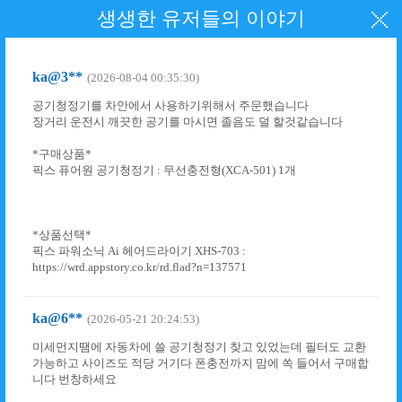
생생한 유저들의 이야기
ka@3**
(2026-08-04 00:35:30)
공기청정기를 차안에서 사용하기위해서 주문했습니다
장거리 운전시 깨끗한 공기를 마시면 졸음도 덜 할것같습니다
*구매상품*
픽스 퓨어원 공기청정기 : 무선충전형(XCA-501) 1개
*상품선택*
픽스 파워소닉 Ai 헤어드라이기 XHS-703 :
https://wrd.appstory.co.kr/rd.flad?n=137571
ka@6**
(2026-05-21 20:24:53)
미세먼지땜에 자동차에 쓸 공기청정기 찾고 있었는데 필터도 교환
가능하고 사이즈도 적당 거기다 폰충전까지 맘에 쏙 들어서 구매합
니다 번창하세요