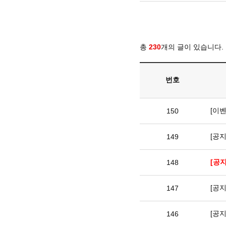
총
230
개의 글이 있습니다.
번호
[이벤
150
[공
149
[공
148
[공
147
[공지
146