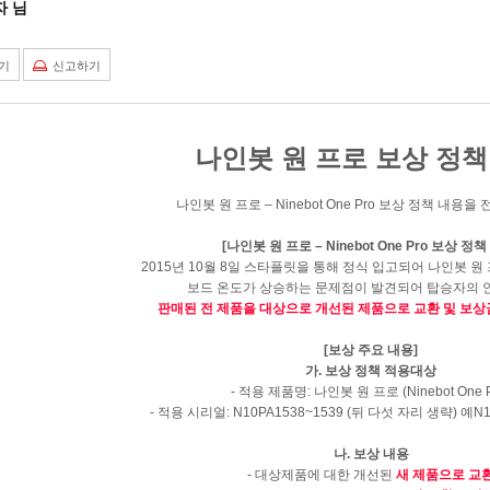
 님
기
신고하기
나인봇 원 프로 보상 정책
나인봇 원 프로
– Ninebot One Pro
보상 정책 내용을 
[
나인봇 원 프로
– Ninebot One Pro
보상 정책
2015
년
10
월
8
일 스타플릿을 통해 정식 입고되어 나인봇 원
보드 온도가 상승하는 문제점이 발견되어 탑승자의 
판매된
전 제품을 대상으로 개선된 제품으로 교환 및 보
[
보상 주요 내용
]
가
.
보상 정책 적용대상
-
적용 제품명
:
나인봇 원 프로
(Ninebot One 
-
적용 시리얼
: N10PA1538~1539 (
뒤 다섯 자리 생략
)
예
N1
나
.
보상 내용
-
대상제품에 대한 개선된
새 제품으로 교