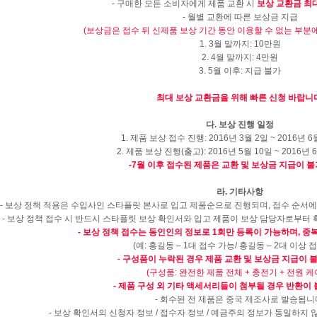
-
구매한 모든 소비자에게 제품 교환 시
보상 교환금 최
-
월별 교환에 따른 보상금 지급
(
보상금은 접수 뒤 신제품 보상 기간 동안 이용할 수 없는 부분
1. 3
월 말까지
: 10
만원
2. 4
월 말까지
: 4
만원
3. 5
월 이후
:
지급 불가
최대 보상 교환금을 위해 빠른 신청 바랍니
다
.
보상 진행 일정
1.
제품 보상 접수 진행
: 2016
년
3
월
2
일
~ 2016
년
6
2.
제품 보상 진행
(
출고
): 2016
년
5
월
10
일
~ 2016
년
6
-7
월 이후 접수된 제품은 교환 및 보상금 지급이 
라
.
기타사항
-
보상 정책 적용은 수입사인 스타플릿 본사로 입고 제품순으로 진행되며
,
접수 순서에
-
보상 정책 접수 시 반드시 스타플릿 보상 확인서와 입고 제품이 보상 담당자로부터
-
보상 정책 접수는 동인인의 정보로
1
회만 등록이 가능하며
,
중
(
예
:
홍길동
– 1
대 접수 가능
/
홍길동
– 2
대 이상 
-
구성품이 누락된 경우 제품 교환 및 보상금 지급이
(
구성품
:
완전한 제품 전체
+
충전기
+
전원 케
-
제품 구성 외 기타 액세서리들이 첨부될 경우 반환이
-
회수된 전 제품은 중국 제조사로 발송됩니
-
보상 확인서의 신청자 정보
/
접수자 정보
/
예금주의 정보가 동일하지 않