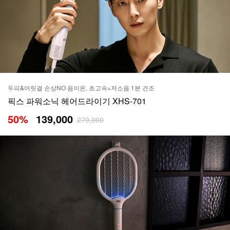
두피&머릿결 손상NO 음이온, 초고속+저소음 1분 건조
픽스 파워소닉 헤어드라이기 XHS-701
50
%
139,000
279,000