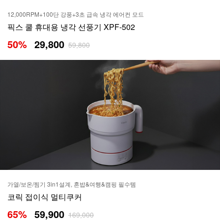
12,000RPM+100단 강풍+3초 급속 냉각 에어컨 모드
픽스 쿨 휴대용 냉각 선풍기 XPF-502
50
%
29,800
59,800
가열/보온/찜기 3in1설계, 혼밥&여행&캠핑 필수템
코릭 접이식 멀티쿠커
65
%
59,900
169,000