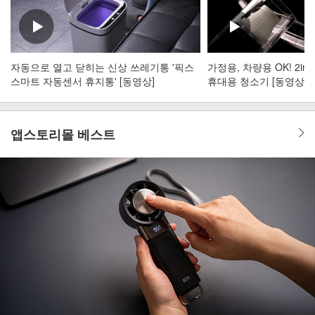
자동으로 열고 닫히는 신상 쓰레기통 '픽스
가정용, 차량용 OK! 2i
스마트 자동센서 휴지통' [동영상]
휴대용 청소기 [동영상]
앱스토리몰 베스트