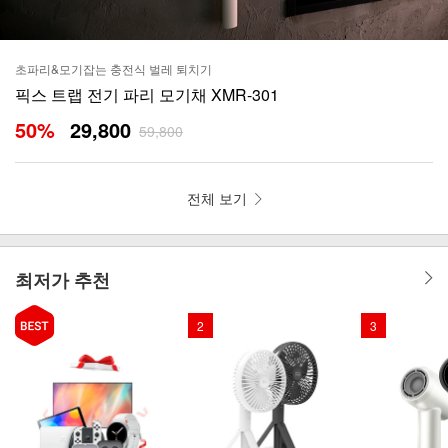
초파리&모기잡는 충전식 벌레 퇴치기
픽스 트랩 전기 파리 모기채 XMR-301
50
%
29,800
59,800
전체 보기
최저가 추천
2
3