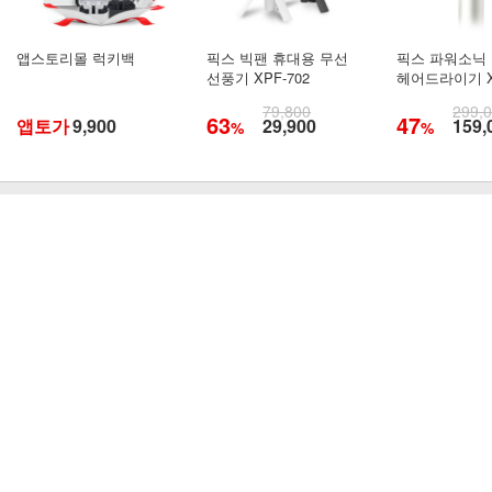
앱스토리몰 럭키백
픽스 빅팬 휴대용 무선
픽스 파워소닉
선풍기 XPF-702
헤어드라이기 XH
79,800
299,
63
47
앱토가
9,900
29,900
159,
%
%