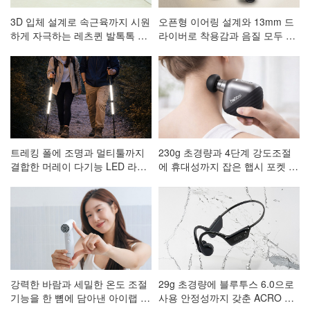
3D 입체 설계로 속근육까지 시원
오픈형 이어링 설계와 13mm 드
하게 자극하는 레츠퀸 발톡톡 저
라이버로 착용감과 음질 모두 잡
주파 발 마사지기 CA-001
은 ACRO 코어핏 클립형 블루투
스이어폰 AE-101
트레킹 폴에 조명과 멀티툴까지
230g 초경량과 4단계 강도조절
결합한 머레이 다기능 LED 라이
에 휴대성까지 잡은 햅시 포켓 마
트 등산스틱
사지건 AVAL3
강력한 바람과 세밀한 온도 조절
29g 초경량에 블루투스 6.0으로
기능을 한 뼘에 담아낸 아이랩 한
사용 안정성까지 갖춘 ACRO 프