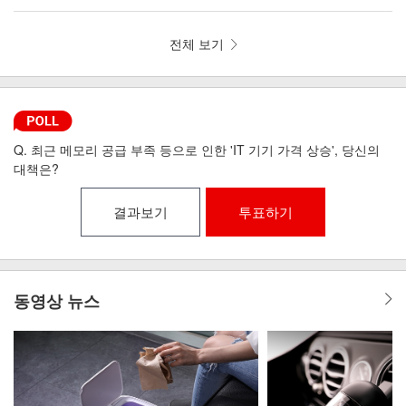
뼘 드라이기 iLAB-MHD
리런 골전도 무선이어폰 MI6-9
전체 보기
Q. 최근 메모리 공급 부족 등으로 인한 'IT 기기 가격 상승', 당신의
대책은?
결과보기
투표하기
동영상 뉴스