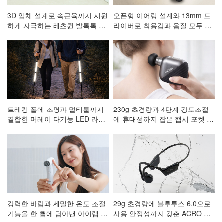
3D 입체 설계로 속근육까지 시원
오픈형 이어링 설계와 13mm 드
하게 자극하는 레츠퀸 발톡톡 저
라이버로 착용감과 음질 모두 잡
주파 발 마사지기 CA-001
은 ACRO 코어핏 클립형 블루투
스이어폰 AE-101
트레킹 폴에 조명과 멀티툴까지
230g 초경량과 4단계 강도조절
결합한 머레이 다기능 LED 라이
에 휴대성까지 잡은 햅시 포켓 마
트 등산스틱
사지건 AVAL3
강력한 바람과 세밀한 온도 조절
29g 초경량에 블루투스 6.0으로
기능을 한 뼘에 담아낸 아이랩 한
사용 안정성까지 갖춘 ACRO 프