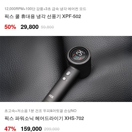
12,000RPM+100단 강풍+3초 급속 냉각 에어컨 모드
픽스 쿨 휴대용 냉각 선풍기 XPF-502
50
%
29,800
59,800
초고속+저소음 1분 건조 두피&머릿결 손상NO
픽스 파워소닉 헤어드라이기 XHS-702
47
%
159,000
299,000