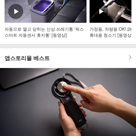
자동으로 열고 닫히는 신상 쓰레기통 '픽스
가정용, 차량용 OK! 2i
스마트 자동센서 휴지통' [동영상]
휴대용 청소기 [동영상]
앱스토리몰 베스트