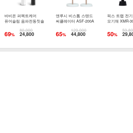
바비온 퍼펙트케어
앤루시 비스톰 스탠드
픽스 트랩 전기
퓨어슬림 음파전동칫솔
써큘레이터 ASF-200A
모기채 XMR-3
80,000
129,000
59,8
69
65
50
24,800
44,800
29,8
%
%
%