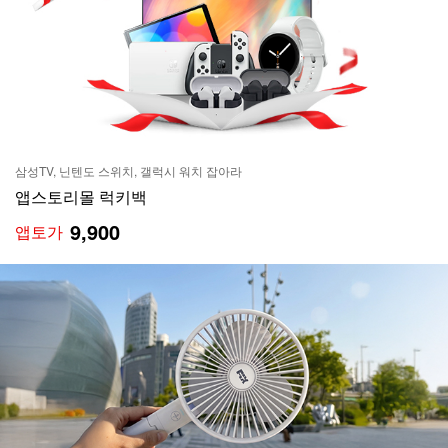
삼성TV, 닌텐도 스위치, 갤럭시 워치 잡아라
앱스토리몰 럭키백
9,900
앱토가