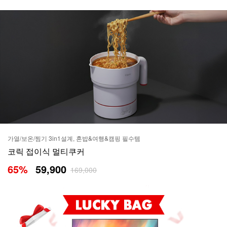
가열/보온/찜기 3in1설계, 혼밥&여행&캠핑 필수템
코릭 접이식 멀티쿠커
65
%
59,900
169,000