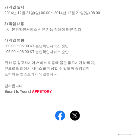
2)
작업
일시
2014
년
12
월
21
일
(
일
) 00:00 ~ 2014
년
12
월
21
일
(
일
) 08:00
3)
작업
내용
: KT
본인확인서비스
신규
기능
적용에
따른
점검
4)
작업
영향
: 00:00 ~ 05:00 KT
본인확인서비스
중단
: 05:00 ~ 08:00 KT
본인확인서비스
순단
위
내용
참고하시어
서비스
이용에
불편
없으시기
바라며
,
앞으로도
최상의
서비스를
제공할
수
있도록
끊임없이
노력하는
앱스토리가
되겠습니다
.
감사합니다
.
APPSTORY
Smart Is Yours!