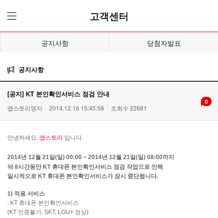
고객센터
공지사항
당첨자발표
공지사항
[공지] KT 본인확인서비스 점검 안내
0
앱스토리영자
2014.12.16 15:45:58
조회수 22681
안녕하세요.
앱스토리
입니다.
2014
년
12
월
21
일
(
일
) 00:00 ~ 2014
년
12
월
21
일
(
일
) 08:00
까지
약
8
시간동안
KT
휴대폰
본인확인서비스
점검
작업으로
인해
일시적으로
KT
휴대폰
본인확인서비스가
잠시
중단됩니다
.
1)
적용
서비스
: KT
휴대폰
본인확인서비스
(KT
인증불가
, SKT, LGU+
정상
)