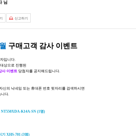
 님
기
신고하기
월
구매고객 감사
이벤트
영자입니다
.
 대상으로 진행된
감사 이벤트
당첨자를 공지해드립니다
.
 자신의 닉네임 또는 휴대폰 번호 뒷자리를 검색하시면
습니다
.
2 NT550XDA-K14A-SN (1
명
)
이기
XHS-701 (3
명
)