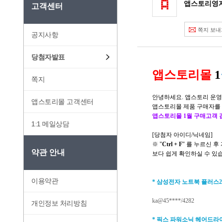
앱스토리영자
고객센터
쪽지 보내
공지사항
당첨자발표
앱스토리몰
1
쪽지
안녕하세요
.
앱스토리 운
앱스토리몰 고객센터
앱스토리몰 제품 구매자를
앱스토리몰
1
월 구매고객 
1:1 메일상담
[
당첨자 아이디
/
닉네임
]
※
"
Ctrl + F
"
를 누르신 후
약관 안내
보다 쉽게 확인하실 수 있
이용약관
*
삼성전자 노트북 플러스
ka@45****/4282
개인정보 처리방침
*
픽스 파워소닉 헤어드라