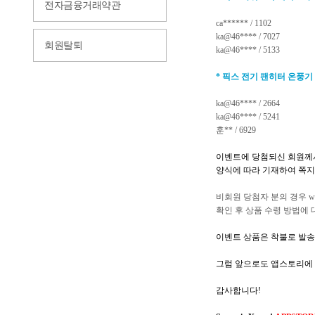
전자금융거래약관
ca****** / 1102
ka@46**** / 7027
회원탈퇴
ka@46**** / 5133
*
픽스 전기 팬히터 온풍기
ka@46**** / 2664
ka@46**** / 5241
훈** / 6929
이벤트에 당첨되신 회원께
양식에 따라 기재하여 쪽지
비회원 당첨자 분의 경우
w
확인 후 상품 수령 방법에
이벤트 상품은 착불로 발송
그럼 앞으로도 앱스토리에 
감사합니다
!