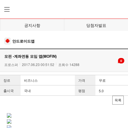
공지사항
당첨자발표
안드로이드앱
모핀 -계좌연동 모임 앱(MOFIN)
0
프로스퍼
2017.06.23 00:51:52
조회수 14288
장르
비즈니스
가격
무료
출시국
국내
평점
5.0
목록