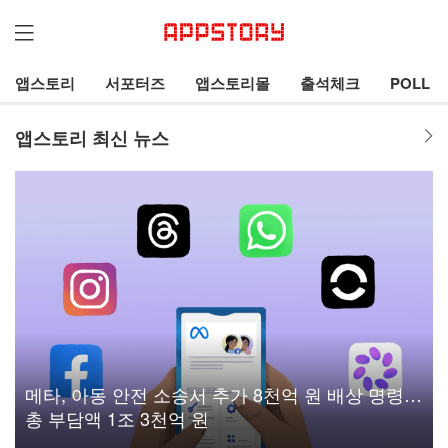
앱스토리
서포터즈
앱스토리몰
출석체크
POLL
앱스토리 최신 뉴스
메타, 아동 안전 소송서 추가 8천억 원 배상 명령…
총 부담액 1조 3천억 원