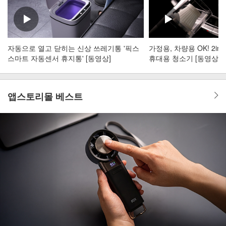
자동으로 열고 닫히는 신상 쓰레기통 '픽스
가정용, 차량용 OK! 2i
스마트 자동센서 휴지통' [동영상]
휴대용 청소기 [동영상]
앱스토리몰 베스트