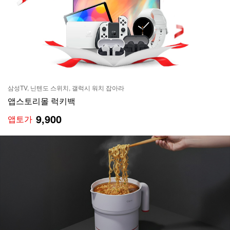
삼성TV, 닌텐도 스위치, 갤럭시 워치 잡아라
앱스토리몰 럭키백
9,900
앱토가