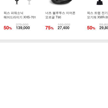
픽스 파워소닉
너츠 블루투스 이어폰
픽스 트랩 전기
헤어드라이기 XHS-701
오르골 T90
모기채 XMR-3
279,000
109,000
59,8
50
75
50
139,000
27,400
29,8
%
%
%