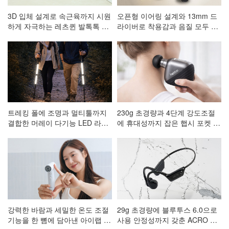
3D 입체 설계로 속근육까지 시원
오픈형 이어링 설계와 13mm 드
하게 자극하는 레츠퀸 발톡톡 저
라이버로 착용감과 음질 모두 잡
주파 발 마사지기 CA-001
은 ACRO 코어핏 클립형 블루투
스이어폰 AE-101
트레킹 폴에 조명과 멀티툴까지
230g 초경량과 4단계 강도조절
결합한 머레이 다기능 LED 라이
에 휴대성까지 잡은 햅시 포켓 마
트 등산스틱
사지건 AVAL3
강력한 바람과 세밀한 온도 조절
29g 초경량에 블루투스 6.0으로
기능을 한 뼘에 담아낸 아이랩 한
사용 안정성까지 갖춘 ACRO 프