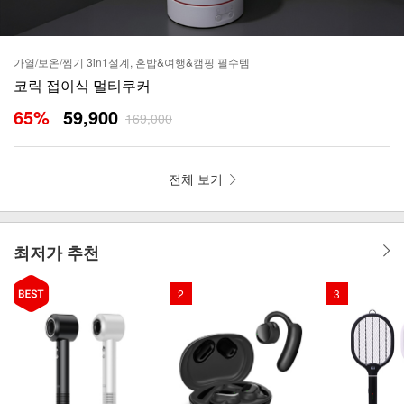
가열/보온/찜기 3in1설계, 혼밥&여행&캠핑 필수템
코릭 접이식 멀티쿠커
65
%
59,900
169,000
전체 보기
최저가 추천
2
3