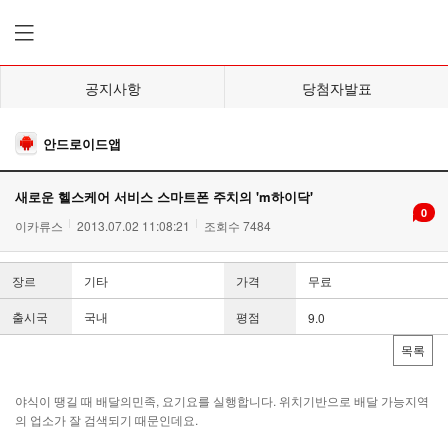
공지사항
당첨자발표
안드로이드앱
새로운 헬스케어 서비스 스마트폰 주치의 'm하이닥'
0
이카류스
2013.07.02 11:08:21
조회수 7484
장르
기타
가격
무료
출시국
국내
평점
9.0
목록
야식이 땡길 때 배달의민족, 요기요를 실행합니다. 위치기반으로 배달 가능지역
의 업소가 잘 검색되기 때문인데요.