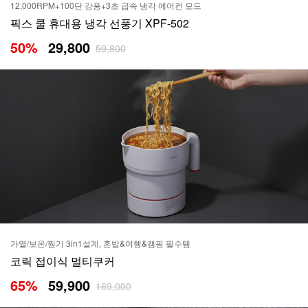
12,000RPM+100단 강풍+3초 급속 냉각 에어컨 모드
픽스 쿨 휴대용 냉각 선풍기 XPF-502
50
%
29,800
59,800
가열/보온/찜기 3in1설계, 혼밥&여행&캠핑 필수템
코릭 접이식 멀티쿠커
65
%
59,900
169,000