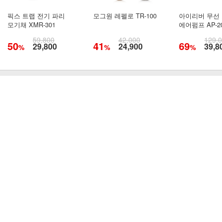
픽스 트랩 전기 파리
모그원 레펠로 TR-100
아이리버 무선
모기채 XMR-301
에어펌프 AP-2
59,800
42,000
129,
50
41
69
29,800
24,900
39,8
%
%
%