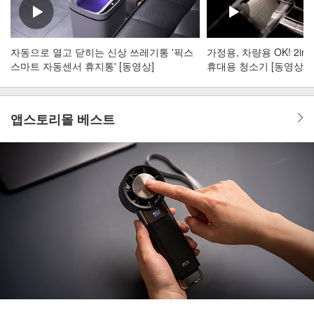
자동으로 열고 닫히는 신상 쓰레기통 '픽스
가정용, 차량용 OK! 2i
스마트 자동센서 휴지통' [동영상]
휴대용 청소기 [동영상]
앱스토리몰 베스트