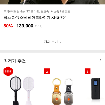
두피&머릿결 손상NO 음이온, 초고속+저소음 1분 건조
픽스 파워소닉 헤어드라이기 XHS-701
50
%
139,000
279,000
전체 보기
최저가 추천
2
3