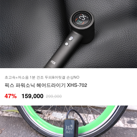
초고속+저소음 1분 건조 두피&머릿결 손상NO
픽스 파워소닉 헤어드라이기 XHS-702
47
%
159,000
299,000