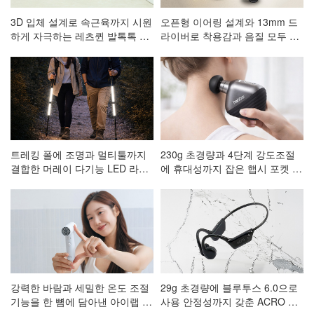
3D 입체 설계로 속근육까지 시원
오픈형 이어링 설계와 13mm 드
하게 자극하는 레츠퀸 발톡톡 저
라이버로 착용감과 음질 모두 잡
주파 발 마사지기 CA-001
은 ACRO 코어핏 클립형 블루투
스이어폰 AE-101
트레킹 폴에 조명과 멀티툴까지
230g 초경량과 4단계 강도조절
결합한 머레이 다기능 LED 라이
에 휴대성까지 잡은 햅시 포켓 마
트 등산스틱
사지건 AVAL3
강력한 바람과 세밀한 온도 조절
29g 초경량에 블루투스 6.0으로
기능을 한 뼘에 담아낸 아이랩 한
사용 안정성까지 갖춘 ACRO 프