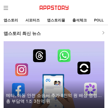
앱스토리
서포터즈
앱스토리몰
출석체크
POLL
앱스토리 최신 뉴스
메타, 아동 안전 소송서 추가 8천억 원 배상 명령…
총 부담액 1조 3천억 원