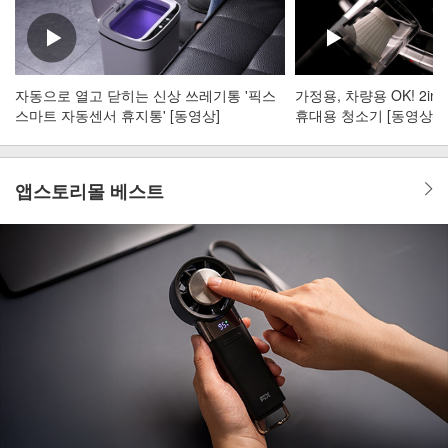
자동으로 열고 닫히는 신상 쓰레기통 '픽스
가정용, 차량용 OK! 2i
스마트 자동센서 휴지통' [동영상]
휴대용 청소기 [동영상]
앱스토리몰 베스트