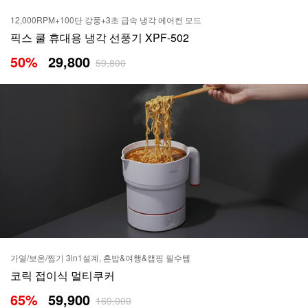
12,000RPM+100단 강풍+3초 급속 냉각 에어컨 모드
픽스 쿨 휴대용 냉각 선풍기 XPF-502
50
%
29,800
59,800
가열/보온/찜기 3in1설계, 혼밥&여행&캠핑 필수템
코릭 접이식 멀티쿠커
65
%
59,900
169,000