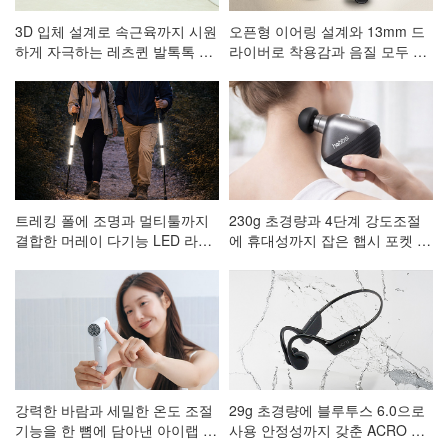
3D 입체 설계로 속근육까지 시원
오픈형 이어링 설계와 13mm 드
하게 자극하는 레츠퀸 발톡톡 저
라이버로 착용감과 음질 모두 잡
주파 발 마사지기 CA-001
은 ACRO 코어핏 클립형 블루투
스이어폰 AE-101
트레킹 폴에 조명과 멀티툴까지
230g 초경량과 4단계 강도조절
결합한 머레이 다기능 LED 라이
에 휴대성까지 잡은 햅시 포켓 마
트 등산스틱
사지건 AVAL3
강력한 바람과 세밀한 온도 조절
29g 초경량에 블루투스 6.0으로
기능을 한 뼘에 담아낸 아이랩 한
사용 안정성까지 갖춘 ACRO 프