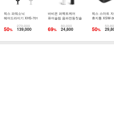
픽스 파워소닉
바비온 퍼펙트케어
픽스 스마트 
헤어드라이기 XHS-701
퓨어슬림 음파전동칫솔
휴지통 XSW-3
279,000
80,000
59,8
50
69
50
139,000
24,800
29,8
%
%
%