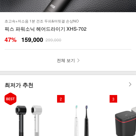
초고속+저소음 1분 건조 두피&머릿결 손상NO
픽스 파워소닉 헤어드라이기 XHS-702
47
%
159,000
299,000
전체 보기
최저가 추천
2
3