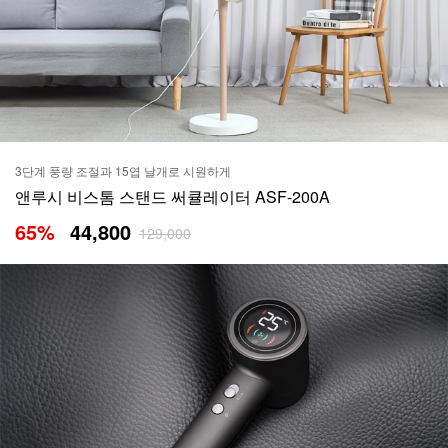
3단계 풍량 조절과 15엽 날개로 시원하게
앤루시 비스톰 스탠드 써큘레이터 ASF-200A
65
%
44,800
129,000