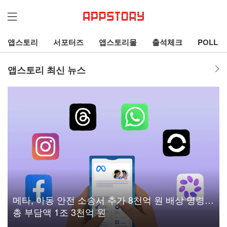
앱스토리
서포터즈
앱스토리몰
출석체크
POLL
앱스토리 최신 뉴스
메타, 아동 안전 소송서 추가 8천억 원 배상 명령…
총 부담액 1조 3천억 원