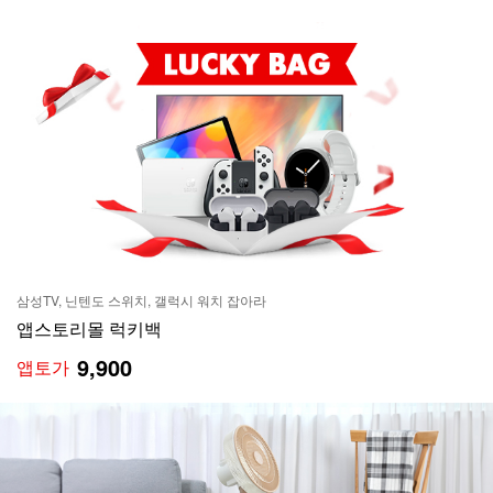
삼성TV, 닌텐도 스위치, 갤럭시 워치 잡아라
앱스토리몰 럭키백
9,900
앱토가