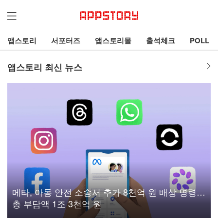
앱스토리
서포터즈
앱스토리몰
출석체크
POLL
앱스토리 최신 뉴스
메타, 아동 안전 소송서 추가 8천억 원 배상 명령…
총 부담액 1조 3천억 원