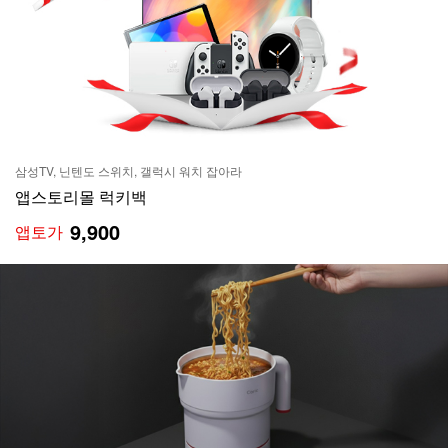
삼성TV, 닌텐도 스위치, 갤럭시 워치 잡아라
앱스토리몰 럭키백
9,900
앱토가