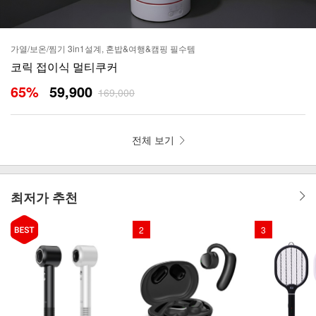
가열/보온/찜기 3in1설계, 혼밥&여행&캠핑 필수템
코릭 접이식 멀티쿠커
65
%
59,900
169,000
전체 보기
최저가 추천
2
3