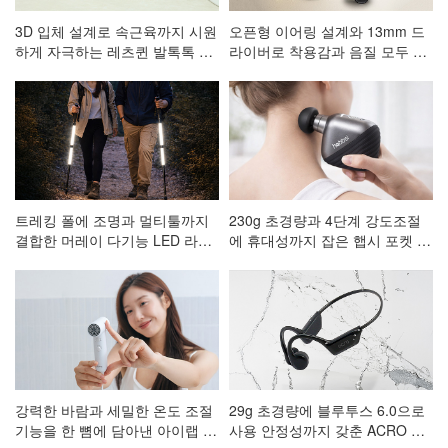
3D 입체 설계로 속근육까지 시원
오픈형 이어링 설계와 13mm 드
하게 자극하는 레츠퀸 발톡톡 저
라이버로 착용감과 음질 모두 잡
주파 발 마사지기 CA-001
은 ACRO 코어핏 클립형 블루투
스이어폰 AE-101
트레킹 폴에 조명과 멀티툴까지
230g 초경량과 4단계 강도조절
결합한 머레이 다기능 LED 라이
에 휴대성까지 잡은 햅시 포켓 마
트 등산스틱
사지건 AVAL3
강력한 바람과 세밀한 온도 조절
29g 초경량에 블루투스 6.0으로
기능을 한 뼘에 담아낸 아이랩 한
사용 안정성까지 갖춘 ACRO 프