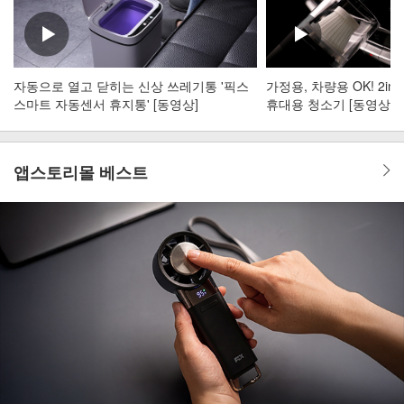
자동으로 열고 닫히는 신상 쓰레기통 '픽스
가정용, 차량용 OK! 2i
스마트 자동센서 휴지통' [동영상]
휴대용 청소기 [동영상]
앱스토리몰 베스트