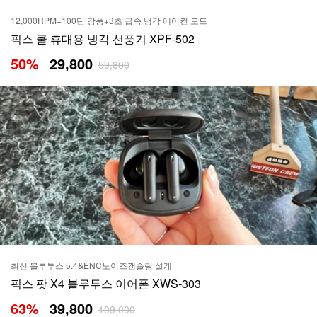
12,000RPM+100단 강풍+3초 급속 냉각 에어컨 모드
픽스 쿨 휴대용 냉각 선풍기 XPF-502
50
%
29,800
59,800
최신 블루투스 5.4&ENC노이즈캔슬링 설계
픽스 팟 X4 블루투스 이어폰 XWS-303
63
%
39,800
109,000