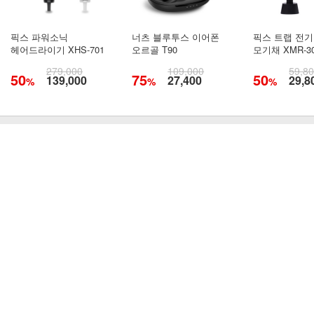
픽스 파워소닉
너츠 블루투스 이어폰
픽스 트랩 전기
헤어드라이기 XHS-701
오르골 T90
모기채 XMR-3
279,000
109,000
59,8
50
75
50
139,000
27,400
29,8
%
%
%